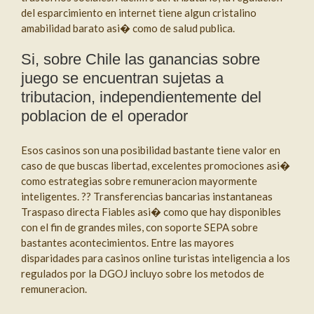
del esparcimiento en internet tiene algun cristalino
amabilidad barato asi� como de salud publica.
Si, sobre Chile las ganancias sobre
juego se encuentran sujetas a
tributacion, independientemente del
poblacion de el operador
Esos casinos son una posibilidad bastante tiene valor en
caso de que buscas libertad, excelentes promociones asi�
como estrategias sobre remuneracion mayormente
inteligentes. ?? Transferencias bancarias instantaneas
Traspaso directa Fiables asi� como que hay disponibles
con el fin de grandes miles, con soporte SEPA sobre
bastantes acontecimientos. Entre las mayores
disparidades para casinos online turistas inteligencia a los
regulados por la DGOJ incluyo sobre los metodos de
remuneracion.