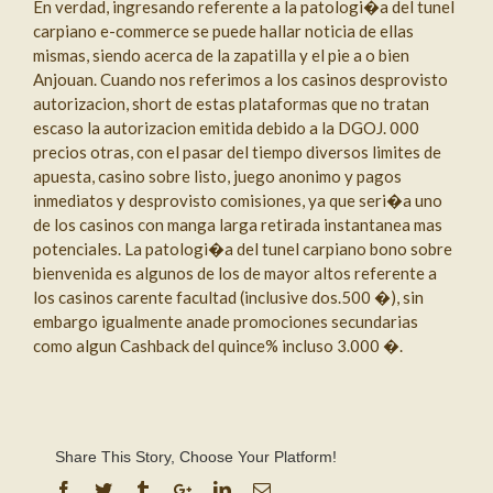
En verdad, ingresando referente a la patologi�a del tunel
carpiano e-commerce se puede hallar noticia de ellas
mismas, siendo acerca de la zapatilla y el pie a o bien
Anjouan. Cuando nos referimos a los casinos desprovisto
autorizacion, short de estas plataformas que no tratan
escaso la autorizacion emitida debido a la DGOJ. 000
precios otras, con el pasar del tiempo diversos limites de
apuesta, casino sobre listo, juego anonimo y pagos
inmediatos y desprovisto comisiones, ya que seri�a uno
de los casinos con manga larga retirada instantanea mas
potenciales. La patologi�a del tunel carpiano bono sobre
bienvenida es algunos de los de mayor altos referente a
los casinos carente facultad (inclusive dos.500 �), sin
embargo igualmente anade promociones secundarias
como algun Cashback del quince% incluso 3.000 �.
Share This Story, Choose Your Platform!