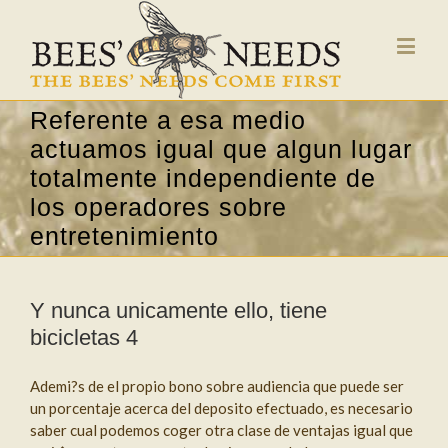
Referente a esa medio
actuamos igual que algun lugar
totalmente independiente de
los operadores sobre
entretenimiento
Y nunca unicamente ello, tiene
bicicletas 4
Ademi?s de el propio bono sobre audiencia que puede ser
un porcentaje acerca del deposito efectuado, es necesario
saber cual podemos coger otra clase de ventajas igual que