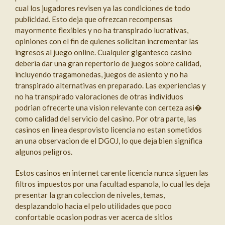
cual los jugadores revisen ya las condiciones de todo
publicidad. Esto deja que ofrezcan recompensas
mayormente flexibles y no ha transpirado lucrativas,
opiniones con el fin de quienes solicitan incrementar las
ingresos al juego online. Cualquier gigantesco casino
deberia dar una gran repertorio de juegos sobre calidad,
incluyendo tragamonedas, juegos de asiento y no ha
transpirado alternativas en preparado. Las experiencias y
no ha transpirado valoraciones de otras individuos
podrian ofrecerte una vision relevante con certeza asi�
como calidad del servicio del casino. Por otra parte, las
casinos en linea desprovisto licencia no estan sometidos
an una observacion de el DGOJ, lo que deja bien significa
algunos peligros.
Estos casinos en internet carente licencia nunca siguen las
filtros impuestos por una facultad espanola, lo cual les deja
presentar la gran coleccion de niveles, temas,
desplazandolo hacia el pelo utilidades que poco
confortable ocasion podras ver acerca de sitios