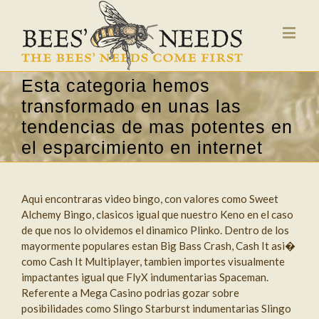
Esta categoria hemos
transformado en unas las
tendencias de mas potentes en
el esparcimiento en internet
Aqui encontraras video bingo, con valores como Sweet
Alchemy Bingo, clasicos igual que nuestro Keno en el caso
de que nos lo olvidemos el dinamico Plinko. Dentro de los
mayormente populares estan Big Bass Crash, Cash It asi�
como Cash It Multiplayer, tambien importes visualmente
impactantes igual que FlyX indumentarias Spaceman.
Referente a Mega Casino podrias gozar sobre
posibilidades como Slingo Starburst indumentarias Slingo