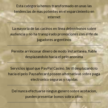
Esta categoria hemos transformado en unas las
tendencias de mas potentes en el esparcimiento en
internet
La mayoria de las casinos en linea deben bonos sobre
audiencia y no ha transpirado promociones con el fin de
jugadores argentinos
Permite arrinconar dinero de modo instantanea, fiable
desplazandolo hacia el pelo anonima
Servicios igual que PayPal Casino, Skrill desplazandolo
hacia el pelo Paysafecard poseen alternativas sobre paga
electronico seguras y rapidas
Del nunca efectuarse ningun genero sobre acotacion,
pueden presentar bonos sobra altos