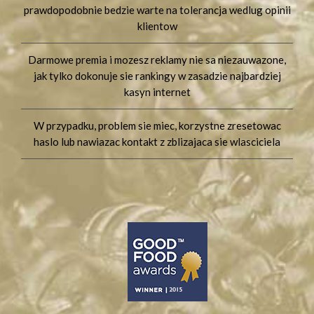
prawdopodobnie bedzie warte na tolerancja wedlug opinii
klientow
Darmowe premia i mozesz reklamy nie sa niezauwazone,
jak tylko dokonuje sie rankingy w zasadzie najbardziej
kasyn internet
W przypadku, problem sie miec, korzystne zresetowac
haslo lub nawiazac kontakt z zblizajaca sie wlasciciela