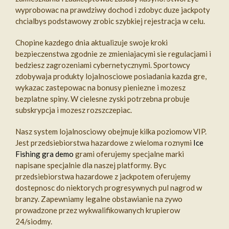
wyprobowac na prawdziwy dochod i zdobyc duze jackpoty
chcialbys podstawowy zrobic szybkiej rejestracja w celu.
Chopine kazdego dnia aktualizuje swoje kroki
bezpieczenstwa zgodnie ze zmieniajacymi sie regulacjami i
bedziesz zagrozeniami cybernetycznymi. Sportowcy
zdobywaja produkty lojalnosciowe posiadania kazda gre,
wykazac zastepowac na bonusy pieniezne i mozesz
bezplatne spiny. W cielesne zyski potrzebna probuje
subskrypcja i mozesz rozszczepiac.
Nasz system lojalnosciowy obejmuje kilka poziomow VIP.
Jest przedsiebiorstwa hazardowe z wieloma roznymi
Ice
Fishing gra demo
grami oferujemy specjalne marki
napisane specjalnie dla naszej platformy. Byc
przedsiebiorstwa hazardowe z jackpotem oferujemy
dostepnosc do niektorych progresywnych pul nagrod w
branzy. Zapewniamy legalne obstawianie na zywo
prowadzone przez wykwalifikowanych krupierow
24/siodmy.