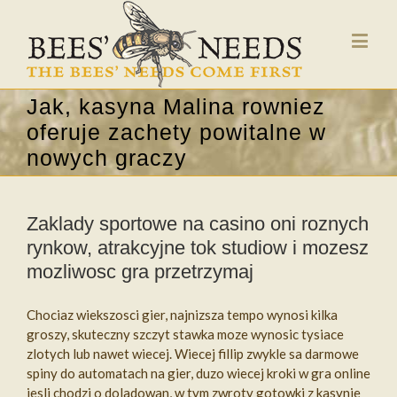
Jak, kasyna Malina rowniez
oferuje zachety powitalne w
nowych graczy
Zaklady sportowe na casino oni roznych
rynkow, atrakcyjne tok studiow i mozesz
mozliwosc gra przetrzymaj
Chociaz wiekszosci gier, najnizsza tempo wynosi kilka
groszy, skuteczny szczyt stawka moze wynosic tysiace
zlotych lub nawet wiecej. Wiecej fillip zwykle sa darmowe
spiny do automatach na gier, duzo wiecej kroki w gra online
jesli chodzi o doladowan, w tym zwroty gotowki z kasynie