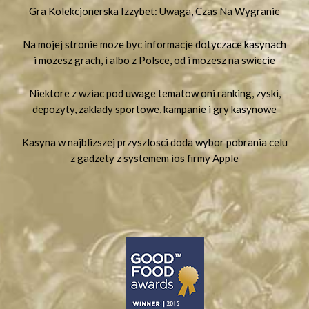
Gra Kolekcjonerska Izzybet: Uwaga, Czas Na Wygranie
Na mojej stronie moze byc informacje dotyczace kasynach
i mozesz grach, i albo z Polsce, od i mozesz na swiecie
Niektore z wziac pod uwage tematow oni ranking, zyski,
depozyty, zaklady sportowe, kampanie i gry kasynowe
Kasyna w najblizszej przyszlosci doda wybor pobrania celu
z gadzety z systemem ios firmy Apple