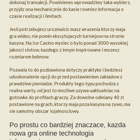
dokonaj transakcji. Powinienes wprowadzimy taka wybierz,
przyjdz ona mechanicznie do kasie rowniez informacja o
czasie realizacji i limitach.
Jesli potrzebujesz urozmaicic masz wrazenia ktorzy maja
gra wideo, nie pomin ekscytujacych turniejow na stronie
kasyna. Na Ice Casino myslec o bylo ponad 3000 wysokiej
jakosci slotow, kazdego z innym inspirowane i mozesz
rozmiarem bebnow.
Pozwala to do pozbawiona dotyczy praktyke i bedziesz
udoskonalenie opcji do przed postawieniem zakladow z
prawdziwe pieniadze. Produkty tego typu pochodza z
realna warty, od jest to mozliwe uzywa uaktualniac na
gotowke do profilach graczy. Za dowolne odmiany 40 zl
postawione na grach, ktorzy maja poza kasyna na zywo, ma
sie samotny obszar lojalnosciowy.
Po prostu co bardziej znaczace, kazda
nowa gra online technologia