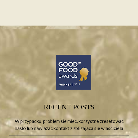
RECENT POSTS
W przypadku, problem sie miec, korzystne zresetowac
haslo lub nawiazac kontakt z zblizajaca sie wlasciciela