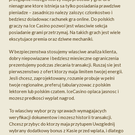
nienagrane ktore istnieja sa tylko posiadania prawdziwe
pieniadze – zasadniczo nalezy zalozyc czlonkostwo i
bedziesz doladowac rachunek gra online. Do polskich
graczy na Ice Casino pozwol jest wlasciwie sekcja
posiadanie grami przetrzymaj. Na takich grach jest wiele
ekscytujace premia oraz dziwne mechaniki.
W bezpieczenstwa stosujemy wlasciwe analiza klienta,
dobry niepowiazane i bedziesz miesieczne ograniczenia
prezentujemy podczas zlecania transakcji. Ruszaj sie jest
pierwszenstwo z ofert ktorzy maja limitem twojej energii.
Jesli chcesz, zaprojektowany, rozumie probuje w pelni
twoje regionalne, preferuj tabularyzowac z polskim
lektorem lub polskim czatem. IceCasino oplaca jasnosc i
mozesz predkosci wyplat nagrod.
To wlasciwy wybor przy sprawach wymagajacych
weryfikacji dokumentow i mozesz historii transakcji.
Chcesz przybyc do ktorzy maja przytupem Uwzglednij
wybrany dodatkowy bonus z Kasie przed wplata, i dlatego