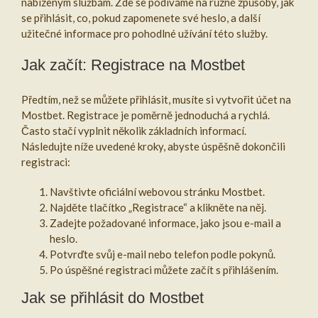
nabízeným službám. Zde se podíváme na různé způsoby, jak
se přihlásit, co, pokud zapomenete své heslo, a další
užitečné informace pro pohodlné užívání této služby.
Jak začít: Registrace na Mostbet
Předtím, než se můžete přihlásit, musíte si vytvořit účet na
Mostbet. Registrace je poměrně jednoduchá a rychlá.
Často stačí vyplnit několik základních informací.
Následujte níže uvedené kroky, abyste úspěšně dokončili
registraci:
Navštivte oficiální webovou stránku Mostbet.
Najděte tlačítko „Registrace“ a klikněte na něj.
Zadejte požadované informace, jako jsou e-mail a
heslo.
Potvrďte svůj e-mail nebo telefon podle pokynů.
Po úspěšné registraci můžete začít s přihlášením.
Jak se přihlásit do Mostbet