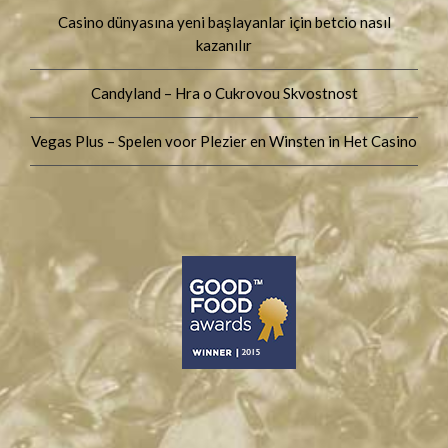
Casino dünyasına yeni başlayanlar için betcio nasıl
kazanılır
Candyland – Hra o Cukrovou Skvostnost
Vegas Plus – Spelen voor Plezier en Winsten in Het Casino