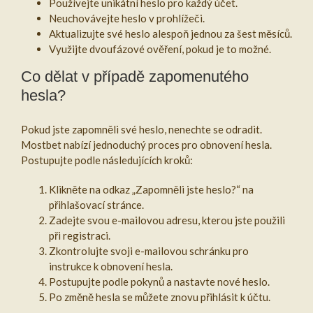
Používejte unikátní heslo pro každý účet.
Neuchovávejte heslo v prohlížeči.
Aktualizujte své heslo alespoň jednou za šest měsíců.
Využijte dvoufázové ověření, pokud je to možné.
Co dělat v případě zapomenutého
hesla?
Pokud jste zapomněli své heslo, nenechte se odradit.
Mostbet nabízí jednoduchý proces pro obnovení hesla.
Postupujte podle následujících kroků:
Klikněte na odkaz „Zapomněli jste heslo?“ na
přihlašovací stránce.
Zadejte svou e-mailovou adresu, kterou jste použili
při registraci.
Zkontrolujte svoji e-mailovou schránku pro
instrukce k obnovení hesla.
Postupujte podle pokynů a nastavte nové heslo.
Po změně hesla se můžete znovu přihlásit k účtu.