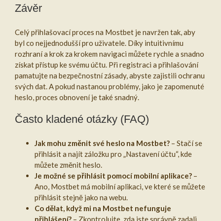
Závěr
Celý přihlašovací proces na Mostbet je navržen tak, aby
byl co nejjednodušší pro uživatele. Díky intuitivnímu
rozhraní a krok za krokem navigaci můžete rychle a snadno
získat přístup ke svému účtu. Při registraci a přihlašování
pamatujte na bezpečnostní zásady, abyste zajistili ochranu
svých dat. A pokud nastanou problémy, jako je zapomenuté
heslo, proces obnovení je také snadný.
Často kladené otázky (FAQ)
Jak mohu změnit své heslo na Mostbet?
– Stačí se
přihlásit a najít záložku pro „Nastavení účtu“, kde
můžete změnit heslo.
Je možné se přihlásit pomocí mobilní aplikace?
–
Ano, Mostbet má mobilní aplikaci, ve které se můžete
přihlásit stejně jako na webu.
Co dělat, když mi na Mostbet nefunguje
přihlášení?
– Zkontrolujte, zda jste správně zadali