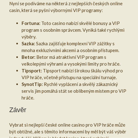
Nyní se podíváme na některá z nejlepších českých online
casin, která se pyšní výbornými VIP programy:
Fortuna:
Toto casino nabízí skvělé bonusy a VIP
program s osobním správcem. Vyniká také rychlými
výběry.
Sazka:
Sazka zajišťuje komplexní VIP zážitky s
mnoha exkluzivními akcemi a osobním přístupem.
Betor:
Betor má atraktivní VIP program s
velkolepými výhrami a vysokými limity pro hráče.
Tipsport:
Tipsport nabízí širokou škálu výhod pro
VIP hráče, včetně přístupu na speciální turnaje.
SynotTip:
Rychlé vyplácení a skvělý zákaznický
servis jim pomáhá stát se oblíbeným místem pro VIP
hráče.
Závěr
Vybrat si nejlepší české online casino pro VIP hráče může
být obtížné, ale s těmito informacemi by měl být váš výběr