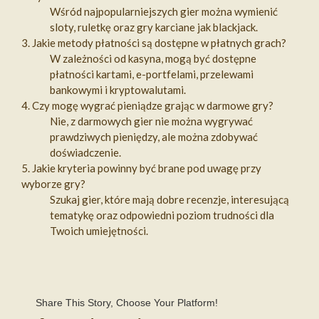
Wśród najpopularniejszych gier można wymienić
sloty, ruletkę oraz gry karciane jak blackjack.
3. Jakie metody płatności są dostępne w płatnych grach?
W zależności od kasyna, mogą być dostępne
płatności kartami, e-portfelami, przelewami
bankowymi i kryptowalutami.
4. Czy mogę wygrać pieniądze grając w darmowe gry?
Nie, z darmowych gier nie można wygrywać
prawdziwych pieniędzy, ale można zdobywać
doświadczenie.
5. Jakie kryteria powinny być brane pod uwagę przy
wyborze gry?
Szukaj gier, które mają dobre recenzje, interesującą
tematykę oraz odpowiedni poziom trudności dla
Twoich umiejętności.
Share This Story, Choose Your Platform!