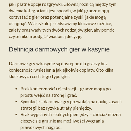
jak i płatne opcje rozgrywki. Główną różnicą między tymi
dwiema kategoriami jest sposób, w jaki gracze mogą
korzystać z gier oraz potencjalne zyski, jakie mogą
osiągnąć. W artykule przedstawimy kluczowe różnice,
zalety oraz wady tych dwóch rodzajów gier, aby pomóc
czytelnikom podjąć świadomą decyzję.
Definicja darmowych gier w kasynie
Darmowe gry w kasynie są dostępne dla graczy bez
konieczności wniesienia jakiejkolwiek opłaty. Oto kilka
kluczowych cech tego typu gier:
Brak konieczności rejestracji – gracze mogą po
prostu wejść na stronę i grać.
Symulacje – darmowe gry pozwalają na naukę zasad i
strategii bez ryzyka utraty pieniędzy.
Brak wygranych realnych pieniędzy – chociaż można
cieszyć się grą, nie ma możliwości wygrania
prawdziwych nagród.