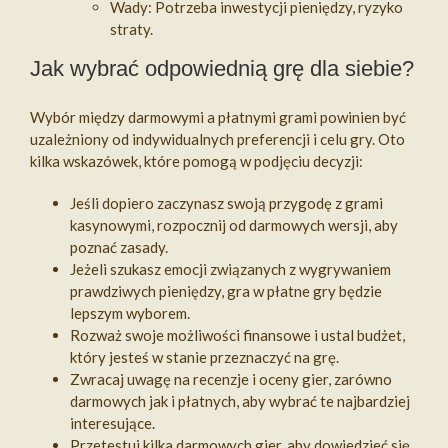
Wady: Potrzeba inwestycji pieniędzy, ryzyko
straty.
Jak wybrać odpowiednią grę dla siebie?
Wybór między darmowymi a płatnymi grami powinien być
uzależniony od indywidualnych preferencji i celu gry. Oto
kilka wskazówek, które pomogą w podjęciu decyzji:
Jeśli dopiero zaczynasz swoją przygodę z grami
kasynowymi, rozpocznij od darmowych wersji, aby
poznać zasady.
Jeżeli szukasz emocji związanych z wygrywaniem
prawdziwych pieniędzy, gra w płatne gry będzie
lepszym wyborem.
Rozważ swoje możliwości finansowe i ustal budżet,
który jesteś w stanie przeznaczyć na grę.
Zwracaj uwagę na recenzje i oceny gier, zarówno
darmowych jak i płatnych, aby wybrać te najbardziej
interesujące.
Przetestuj kilka darmowych gier, aby dowiedzieć się,