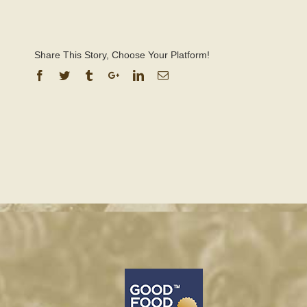
Share This Story, Choose Your Platform!