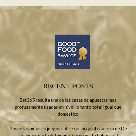
RECENT POSTS
Bet365 resulta una de las casas de apuestas mas
profusamente usadas en nivel lo tanto total igual que
domestico
Posee las mejores juegos sobre casino gratis acerca de De
cualquier parte del mundo, desprovisto haber cual