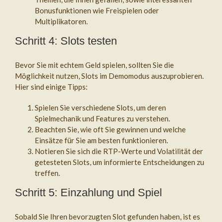
Bonusfunktionen wie Freispielen oder
Multiplikatoren.
Schritt 4: Slots testen
Bevor Sie mit echtem Geld spielen, sollten Sie die
Möglichkeit nutzen, Slots im Demomodus auszuprobieren.
Hier sind einige Tipps:
Spielen Sie verschiedene Slots, um deren
Spielmechanik und Features zu verstehen.
Beachten Sie, wie oft Sie gewinnen und welche
Einsätze für Sie am besten funktionieren.
Notieren Sie sich die RTP-Werte und Volatilität der
getesteten Slots, um informierte Entscheidungen zu
treffen.
Schritt 5: Einzahlung und Spiel
Sobald Sie Ihren bevorzugten Slot gefunden haben, ist es