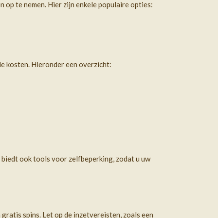
n op te nemen. Hier zijn enkele populaire opties:
le kosten. Hieronder een overzicht:
 biedt ook tools voor zelfbeperking, zodat u uw
ratis spins. Let op de inzetvereisten, zoals een