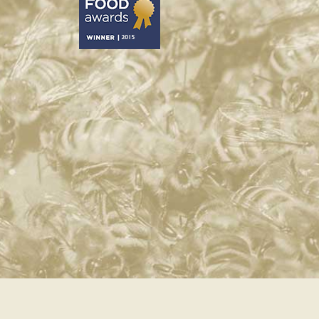
 11963 • 631.702.5657