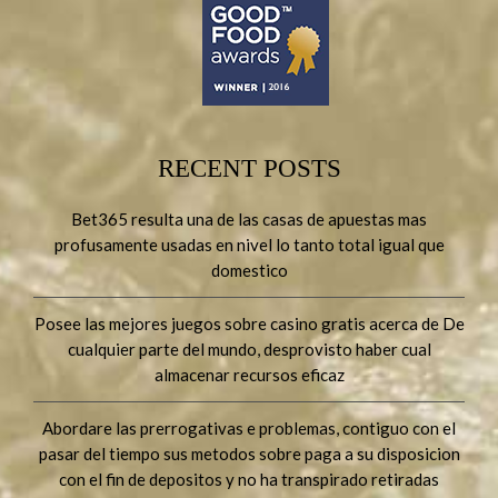
RECENT POSTS
Bet365 resulta una de las casas de apuestas mas
profusamente usadas en nivel lo tanto total igual que
domestico
Posee las mejores juegos sobre casino gratis acerca de De
cualquier parte del mundo, desprovisto haber cual
almacenar recursos eficaz
Abordare las prerrogativas e problemas, contiguo con el
pasar del tiempo sus metodos sobre paga a su disposicion
con el fin de depositos y no ha transpirado retiradas