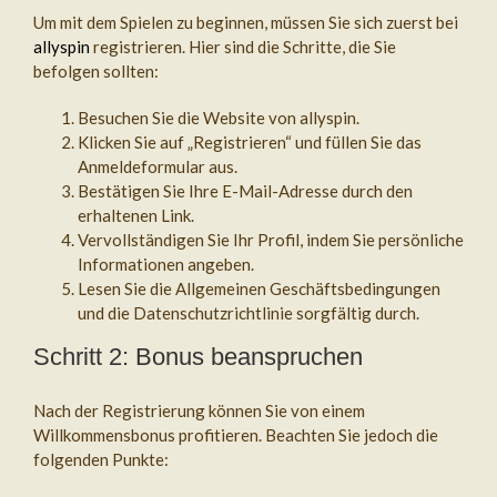
Um mit dem Spielen zu beginnen, müssen Sie sich zuerst bei
allyspin
registrieren. Hier sind die Schritte, die Sie
befolgen sollten:
Besuchen Sie die Website von allyspin.
Klicken Sie auf „Registrieren“ und füllen Sie das
Anmeldeformular aus.
Bestätigen Sie Ihre E-Mail-Adresse durch den
erhaltenen Link.
Vervollständigen Sie Ihr Profil, indem Sie persönliche
Informationen angeben.
Lesen Sie die Allgemeinen Geschäftsbedingungen
und die Datenschutzrichtlinie sorgfältig durch.
Schritt 2: Bonus beanspruchen
Nach der Registrierung können Sie von einem
Willkommensbonus profitieren. Beachten Sie jedoch die
folgenden Punkte: