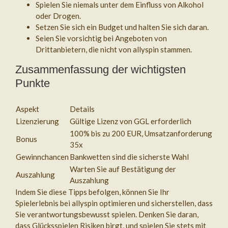
Spielen Sie niemals unter dem Einfluss von Alkohol
oder Drogen.
Setzen Sie sich ein Budget und halten Sie sich daran.
Seien Sie vorsichtig bei Angeboten von
Drittanbietern, die nicht von allyspin stammen.
Zusammenfassung der wichtigsten
Punkte
Aspekt
Details
Lizenzierung
Gültige Lizenz von GGL erforderlich
100% bis zu 200 EUR, Umsatzanforderung
Bonus
35x
Gewinnchancen
Bankwetten sind die sicherste Wahl
Warten Sie auf Bestätigung der
Auszahlung
Auszahlung
Indem Sie diese Tipps befolgen, können Sie Ihr
Spielerlebnis bei allyspin optimieren und sicherstellen, dass
Sie verantwortungsbewusst spielen. Denken Sie daran,
dass Glücksspielen Risiken birgt, und spielen Sie stets mit