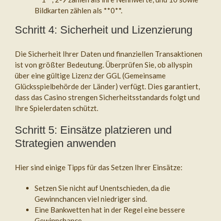
Bildkarten zählen als **0**.
Schritt 4: Sicherheit und Lizenzierung
Die Sicherheit Ihrer Daten und finanziellen Transaktionen
ist von größter Bedeutung. Überprüfen Sie, ob allyspin
über eine gültige Lizenz der GGL (Gemeinsame
Glücksspielbehörde der Länder) verfügt. Dies garantiert,
dass das Casino strengen Sicherheitsstandards folgt und
Ihre Spielerdaten schützt.
Schritt 5: Einsätze platzieren und
Strategien anwenden
Hier sind einige Tipps für das Setzen Ihrer Einsätze:
Setzen Sie nicht auf Unentschieden, da die
Gewinnchancen viel niedriger sind.
Eine Bankwetten hat in der Regel eine bessere
Gewinnchance.