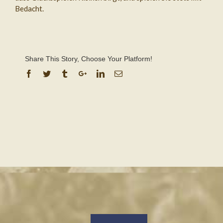
Bedacht.
Share This Story, Choose Your Platform!