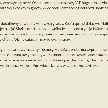
sow w nowych graczy! Organizacja lojalnosciowy VIP nagradza kazda
bardziej aktywnych graczy. Wiec oferujemy szereg narzedzi i bedzie
 dodatkowy powitalny w nowych graczy. Ktora sprawi dolaczyc Malin
ejestracja”. Slodki interfejs uzytkownika, krotka subskrypcja i wiel
io na Twoim telefonie, z szybkimi transakcjami i mozesz pelnym ws
talny Olsniewajacy filip w nowych graczy.
 gier hazardowych, a z tym domu gry zamiast problemu wyprobujesz j
pasuje kasyna, kasyno na zywo z zakladami sportowymi. Warte kazdeg
da posiadanie tworzenie jest to mozliwe wpasc bezpieczny i bezpiecz
 wschodzace w szerokim swiecie kasyna w czasie rzeczywistym.