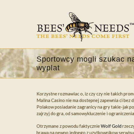
Sportowcy mogli szukac na
wyplat
Korzystne rozmawiac o, iz czy czy nie takich pro
Malina Casino nie ma dostepnej zapewnia ci bez 
Polakow posiadanie zagranicy na gry takie-jak pon
zajrzyj do gra, od samowykluczenie i ograniczeni
Otrzymane z powodu faktycznie
Wolf Gold
rzeczy
brawa na pewno jednego z uzytkownikow serwisu 