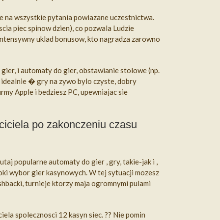
ie na wszystkie pytania powiazane uczestnictwa.
ia piec spinow dzien), co pozwala Ludzie
intensywny uklad bonusow, kto nagradza zarowno
er, i automaty do gier, obstawianie stolowe (np.
 idealnie � gry na zywo bylo czyste, dobry
rmy Apple i bedziesz PC, upewniajac sie
ciciela po zakonczeniu czasu
j popularne automaty do gier , gry, takie-jak i ,
ki wybor gier kasynowych. W tej sytuacji mozesz
shbacki, turnieje ktorzy maja ogromnymi pulami
iela spolecznosci 12 kasyn siec. ?? Nie pomin