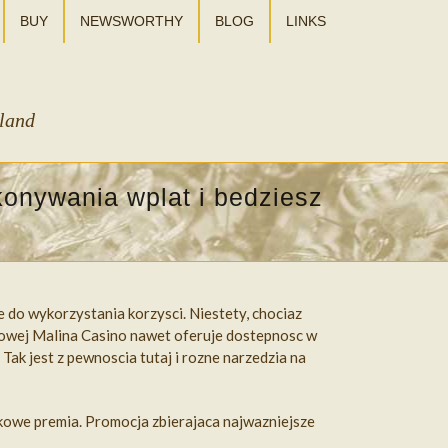
BUY
NEWSWORTHY
BLOG
LINKS
sland
konywania wplat i bedziesz
 do wykorzystania korzysci. Niestety, chociaz
towej Malina Casino nawet oferuje dostepnosc w
Tak jest z pewnoscia tutaj i rozne narzedzia na
kowe premia. Promocja zbierajaca najwazniejsze