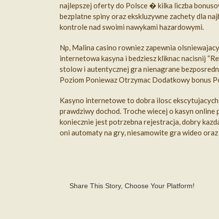
najlepszej oferty do Polsce � kilka liczba bonu
bezplatne spiny oraz ekskluzywne zachety dla naj
kontrole nad swoimi nawykami hazardowymi.
Np, Malina casino rowniez zapewnia olsniewajacy
internetowa kasyna i bedziesz kliknac nacisnij “R
stolow i autentycznej gra nienagrane bezposredn
Poziom Poniewaz Otrzymac Dodatkowy bonus Powi
Kasyno internetowe to dobra ilosc ekscytujacych
prawdziwy dochod. Troche wiecej o kasyn online 
koniecznie jest potrzebna rejestracja, dobry kaz
oni automaty na gry, niesamowite gra wideo oraz
Share This Story, Choose Your Platform!