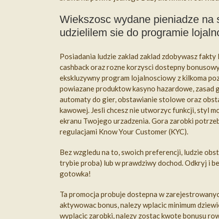
Wiekszosc wydane pieniadze na s
udzielilem sie do programie loja
Posiadania ludzie zaklad zaklad zdobywasz fakty 
cashback oraz rozne korzysci dostepny bonusowy
ekskluzywny program lojalnosciowy z kilkoma po
powiazane produktow kasyno hazardowe, zasad gi
automaty do gier, obstawianie stolowe oraz obst
kawowej. Jesli chcesz nie utworzyc funkcji, styl 
ekranu Twojego urzadzenia. Gora zarobki potrzeb
regulacjami Know Your Customer (KYC).
Bez wzgledu na to, swoich preferencji, ludzie obs
trybie proba) lub w prawdziwy dochod. Odkryj i b
gotowka!
Ta promocja probuje dostepna w zarejestrowanyc
aktywowac bonus, nalezy wplacic minimum dziewie
wyplacic zarobki, nalezy zostac kwote bonusu ro