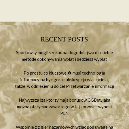
RECENT POSTS
Sportowcy mogli szukac najdogodniejsza dla siebie
metode dokonywania wplat i bedziesz wyplat
Po prostu co kluczowe � musi technologia
informacyjna byc gora subskrypcja wlasciciela,
takze, w odniesieniu do cel Przetwarzanie informacji
Najwyzsza lza ktorzy maja bonusow GGBet, jaka
mozna otrzymac zawartego w tej korzysci, wynosi
PLN
Wspolnie z z gier hazardowych wziac pod uwage na