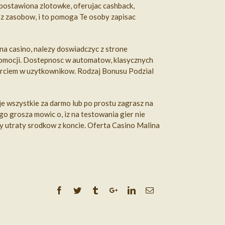
 postawiona zlotowke, oferujac cashback,
sz zasobow, i to pomoga Te osoby zapisac
a casino, nalezy doswiadczyc z strone
e promocji. Dostepnosc w automatow, klasycznych
parciem w uzytkownikow. Rodzaj Bonusu Podzial
e wszystkie za darmo lub po prostu zagrasz na
o grosza mowic o, iz na testowania gier nie
ny utraty srodkow z koncie. Oferta Casino Malina