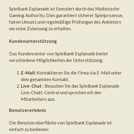
Spielbank Esplanade ist lizenziert durch das Maltesische
Gaming Authority. Dies garantiert sicherer Spielprozesse,
fairen Umsatz und regelmäßige Prüfungen des Anbieters
um seine Zulassung zu erhalten.
Kundenunterstützung
Das Kundencenter von Spielbank Esplanade bietet
verschiedene Möglichkeiten der Unterstützung:
E-Mail:
Kontaktieren Sie die Firma via E-Mail unter
dem genannten Kontakt.
Live-Chat
: Besuchen Sie das Spielbank Esplanade
Live-Chatt-Central und sprechen mit den
Mitarbeitern aus.
Benutzererlebnis
Die Benutzeroberfläche von Spielbank Esplanade ist
einfach zu bedienen: