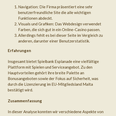
Navigation: Die Firma präsentiert eine sehr
benutzerfreundliche Site die alle wichtigen
Funktionen abdeckt.
Visuals und Grafiken: Das Webdesign verwendet
Farben, die sich gut in ein Online-Casino passen.
Allerdings fehlt es bei dieser Seite im Vergleich zu
anderen, darunter einer Benutzerstatistik.
Erfahrungen
Insgesamt bietet Spielbank Esplanade eine vielfältige
Plattform mit Spielen und Serviceangebot. Zu den
Hauptvorteilen gehört ihre breite Palette an
Bonusangeboten sowie der Fokus auf Sicherheit, was
durch die Lizenzierung im EU-Mitgliedsland Malta
bestätigt wird.
Zusammenfassung
In dieser Analyse konnten wir verschiedene Aspekte von