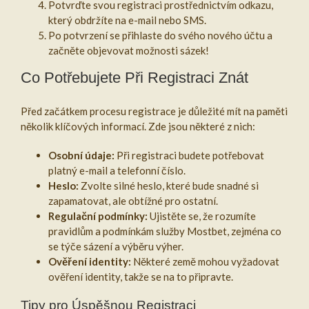
Potvrďte svou registraci prostřednictvím odkazu,
který obdržíte na e-mail nebo SMS.
Po potvrzení se přihlaste do svého nového účtu a
začněte objevovat možnosti sázek!
Co Potřebujete Při Registraci Znát
Před začátkem procesu registrace je důležité mít na paměti
několik klíčových informací. Zde jsou některé z nich:
Osobní údaje:
Při registraci budete potřebovat
platný e-mail a telefonní číslo.
Heslo:
Zvolte silné heslo, které bude snadné si
zapamatovat, ale obtížné pro ostatní.
Regulační podmínky:
Ujistěte se, že rozumíte
pravidlům a podmínkám služby Mostbet, zejména co
se týče sázení a výběru výher.
Ověření identity:
Některé země mohou vyžadovat
ověření identity, takže se na to připravte.
Tipy pro Úspěšnou Registraci