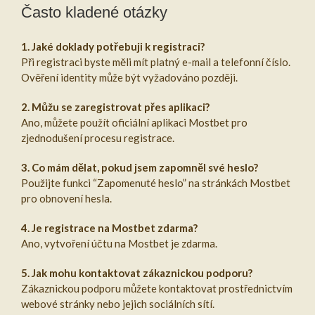
Často kladené otázky
1. Jaké doklady potřebuji k registraci?
Při registraci byste měli mít platný e-mail a telefonní číslo.
Ověření identity může být vyžadováno později.
2. Můžu se zaregistrovat přes aplikaci?
Ano, můžete použít oficiální aplikaci Mostbet pro
zjednodušení procesu registrace.
3. Co mám dělat, pokud jsem zapomněl své heslo?
Použijte funkci “Zapomenuté heslo” na stránkách Mostbet
pro obnovení hesla.
4. Je registrace na Mostbet zdarma?
Ano, vytvoření účtu na Mostbet je zdarma.
5. Jak mohu kontaktovat zákaznickou podporu?
Zákaznickou podporu můžete kontaktovat prostřednictvím
webové stránky nebo jejich sociálních sítí.