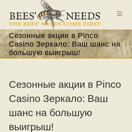
Сезонные акции в Pinco
Casino Зеркало: Ваш шанс на
большую выигрыш!
Сезонные акции в Pinco
Casino Зеркало: Ваш
шанс на большую
выигрыш!