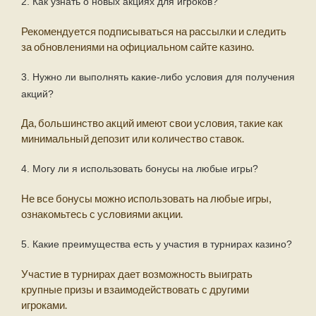
2. Как узнать о новых акциях для игроков?
Рекомендуется подписываться на рассылки и следить
за обновлениями на официальном сайте казино.
3. Нужно ли выполнять какие-либо условия для получения
акций?
Да, большинство акций имеют свои условия, такие как
минимальный депозит или количество ставок.
4. Могу ли я использовать бонусы на любые игры?
Не все бонусы можно использовать на любые игры,
ознакомьтесь с условиями акции.
5. Какие преимущества есть у участия в турнирах казино?
Участие в турнирах дает возможность выиграть
крупные призы и взаимодействовать с другими
игроками.