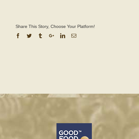
Share This Story, Choose Your Platform!