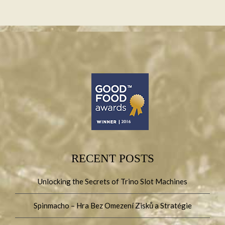
RECENT POSTS
Unlocking the Secrets of Trino Slot Machines
Spinmacho – Hra Bez Omezení Zisků a Stratégie