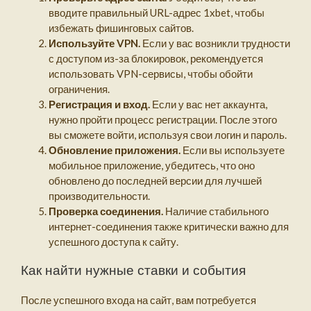
вводите правильный URL-адрес 1xbet, чтобы
избежать фишинговых сайтов.
Используйте VPN.
Если у вас возникли трудности
с доступом из-за блокировок, рекомендуется
использовать VPN-сервисы, чтобы обойти
ограничения.
Регистрация и вход.
Если у вас нет аккаунта,
нужно пройти процесс регистрации. После этого
вы сможете войти, используя свои логин и пароль.
Обновление приложения.
Если вы используете
мобильное приложение, убедитесь, что оно
обновлено до последней версии для лучшей
производительности.
Проверка соединения.
Наличие стабильного
интернет-соединения также критически важно для
успешного доступа к сайту.
Как найти нужные ставки и события
После успешного входа на сайт, вам потребуется