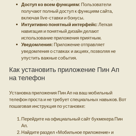
Доступ ко всем функциям:
Пользователи
получают полный доступ к функциям сайта,
включая live-ставки и бонусы.
Интуитивно понятный интерфейс:
Легкая
навигация и понятный дизайн делают
использование приложения приятным.
Уведомления:
Приложение отправляет
уведомления о ставках и акциях, позволяя не
упустить важные события.
Как установить приложение Пин Ап
на телефон
Установка приложения Пин Ап на ваш мобильный
телефон проста и не требует специальных навыков. Вот
пошаговая инструкция по установке:
Перейдите на официальный сайт букмекера Пин
Ап.
Найдите раздел «Мобильное приложение» и