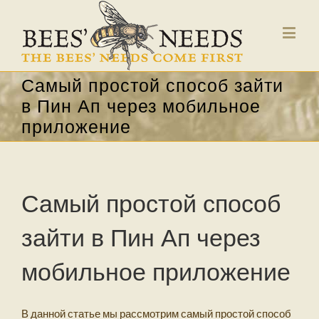
Самый простой способ зайти
в Пин Ап через мобильное
приложение
Самый простой способ
зайти в Пин Ап через
мобильное приложение
В данной статье мы рассмотрим самый простой способ