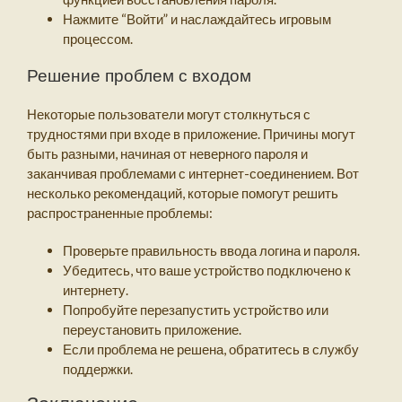
Нажмите “Войти” и наслаждайтесь игровым
процессом.
Решение проблем с входом
Некоторые пользователи могут столкнуться с
трудностями при входе в приложение. Причины могут
быть разными, начиная от неверного пароля и
заканчивая проблемами с интернет-соединением. Вот
несколько рекомендаций, которые помогут решить
распространенные проблемы:
Проверьте правильность ввода логина и пароля.
Убедитесь, что ваше устройство подключено к
интернету.
Попробуйте перезапустить устройство или
переустановить приложение.
Если проблема не решена, обратитесь в службу
поддержки.