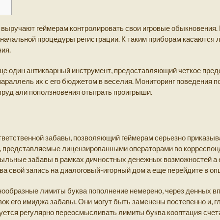
 выручают геймерам контролировать свои игровые обыкновения.
изначальной процедуры регистрации.
К таким приборам касаются 
ия.
е один антикварный инструмент, предоставляющий четкое предс
араллель их с его бюджетом в веселия. Мониторинг поведения п
пруд али поползновения отыграть проигрыши.
ответственной забавы, позволяющий геймерам серьезно приказы
, представляемые лицензированными операторами во корреспон
ыльные забавы в рамках дичностных денежных возможностей а е
ва свой запись на диалоговый-игорный дом а еще перейдите в оп
ообразные лимиты буква пополнение немерено, через денных вп
ок его имиджа забавы. Они могут быть заменены постепенно и, 
дуется регулярно переосмысливать лимиты буква кооптация счет