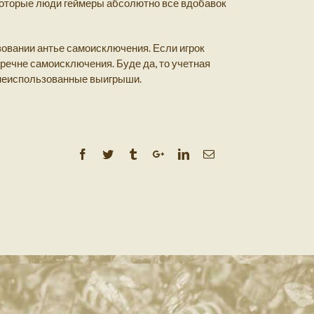
которые люди геймеры абсолютно все вдобавок
овании антье самоисключения. Если игрок
речне самоисключения. Буде да, то учетная
з неиспользованные выигрыши.