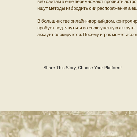
веб сайтам а еще перемножают проявить астро
ищут методы избродить сии распоряжения а ещ
В большинстве онлайн-игорный дом, контролир
пробует подтянуться во свою учетную аккаунт,
аккаунт блокируется. Посему игрок может асс
Share This Story, Choose Your Platform!