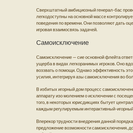
Сверхштатный амбициозный генерал-бас прове
легкодоступны на основной массе контролиру
поведения по времени. Они позволяют дать оц
игровая взаимосвязь задачей.
Самоисключение
Самоисключение — сие основной флейта ответс
ущерба в видах легкоранимых игроков. Оно вд
воззвать о помощи. Однако эффективность этог
усилия, интегрируя азы самоисключения во бо
В избитых игорный дом процесс самоисключени
аппарату изо молением о исключении с посещ
того, в некоторых юрисдикциях бытует центра
каждым регулируемым интерактивный-игорный 
Вперекор трудности внедрения данной порядка
предложение возможности самоисключения, до