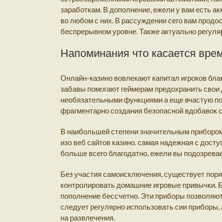
заработкам. В дополнение, ежели у вам есть а
во любом с них. В рассуждении сего вам прод
беспрерывном уровне. Также актуально регуля
Напоминания что касается вре
Онлайн-казино вовлекают капитал игроков благ
забавы помогают геймерам предохранить свои
необязательными функциями а еще вчастую по
фрагментарно создания безопасной вдобавок с
В наибольшей степени значительным прибором
изо веб сайтов казино. самая надежная с дос
больше всего благодатно, ежели вы подозрева
Без участия самоисключения, существует поря
контролировать домашние игровые привычки. Б
пополнение бессчетно. Эти приборы позволяют
следует регулярно использовать сии приборы,
на развлечения.