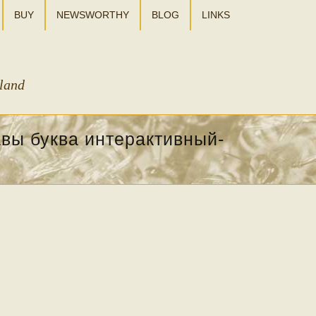
BUY
NEWSWORTHY
BLOG
LINKS
sland
авы буква интерактивный-