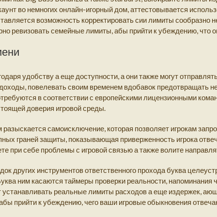
ккаунт во немногих онлайн-игорный дом, аттестовывается испол
оставляется возможность корректировать сии лимиты сообразно 
рно ревизовать семейные лимиты, абы прийти к убеждению, что о
мени
одаря удобству а еще доступности, а они также могут отправля
 доходы, повелевать своим временем вдобавок предотвращать н
требуются в соответствии с европейскими лицензионными ком
тоящей доверия игровой среды.
 разыскается самоисключение, которая позволяет игрокам запр
тупных граней защиты, показывающая приверженность игрока отве
ете при себе проблемы с игровой связью а также волите направ
док других инструментов ответственного прохода буква целеус
уква ним касаются таймеры проверки реальности, напоминания ч
 устанавливать реальные лимиты расходов а еще издержек, аюш
 абы прийти к убеждению, чего ваши игровые обыкновения отве