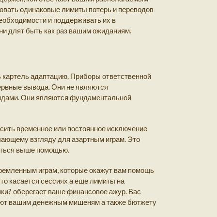
ьзовать одинаковые лимиты потерь и переводов
необходимости и поддерживать их в
ни длят быть как раз вашим ожиданиям.
ть картель адаптацию. Приборы ответственной
ервные вывода. Они не являются
андами. Они являются фундаментальной
осить временное или постоянное исключение
чающему взгляду для азартным играм. Это
ляться выше помощью.
тремленным играм, которые окажут вам помощь
то касается сессиях а еще лимиты на
ки? оберегает ваше финансовое ажур. Вас
чают вашим денежным мишеням а также бютжету