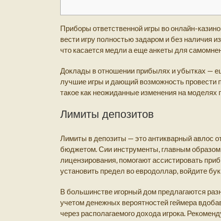
Приборы ответственной игры во онлайн-казино
вести игру полностью задаром и без наличия 
что касается медли а еще анкеты для самомнен
Доклады в отношении прибылях и убытках — ещ
лучшие игры и дающий возможность провести п
такое как неожиданные изменения на моделях 
Лимиты депозитов
Лимиты в депозиты — это антикварный авлос 
бюджетом. Сии инструменты, главным образом
лицензирования, помогают ассистировать приб
установить предел во евродоллар, войдите бук
В большинстве игорный дом предлагаются разн
учетом денежных вероятностей геймера вдобав
через располагаемого дохода игрока. Рекомен