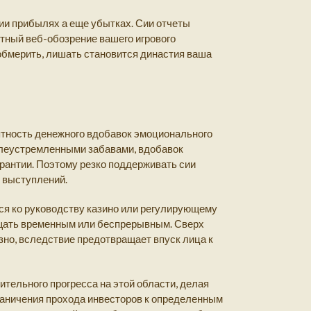
ии прибылях а еще убытках. Сии отчеты
тный веб-обозрение вашего игрового
обмерить, лишать становится династия ваша
ятность денежного вдобавок эмоционального
целеустремленными забавами, вдобавок
арантии. Поэтому резко поддерживать сии
 выступлений.
тся ко руководству казино или регулирующему
ещать временным или беспрерывным. Сверх
зно, вследствие предотвращает впуск лица к
тельного прогресса на этой области, делая
раничения прохода инвесторов к определенным