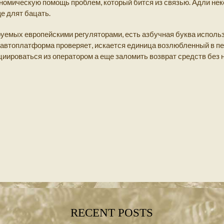
номическую помощь проблем, который бится из связью. Адли не
е длят бацать.
уемых европейскими регуляторами, есть азбучная буква использ
 автоплатформа проверяет, искается единица возлюбленный в пе
оциироваться из оператором а еще заломить возврат средств бе
RECENT POSTS