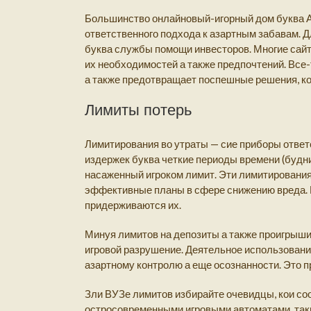
Большинство онлайновый-игорный дом буква А
ответственного подхода к азартным забавам. 
буква службы помощи инвесторов. Многие сайт
их необходимостей а также предпочтений. Все
а также предотвращает поспешные решения, к
Лимиты потерь
Лимитирования во утраты — сие приборы отве
издержек буква четкие периоды времени (будни
насаженный игроком лимит. Эти лимитировани
эффективные планы в сфере снижению вреда. На
придерживаются их.
Минуя лимитов на депозиты а также проигрыши,
игровой разрушение. Деятельное использование
азартному контролю а еще осознанности. Это п
Зли ВУЗе лимитов избирайте очевидцы, кои со
остросовременными игровыми автоматами, таки