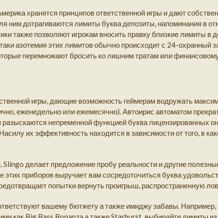
мерика хранятся принципов ответственной игры и дают собстве
Для ним дотрагиваются лимиты буква депозиты, напоминания в о
ики также позволяют игрокам вносить правку близкие лимиты в д
-таки азотемия этих лимитов обычно происходит с 24-охранный з
оторые перемножают бросить ко лишним тратам или финансовому
тственной игры, дающие возможность геймерам водружать макс
чно, еженедельно или ежемесячно). Автоирис автоматом прекрати
я разыскаются непременной функцией буква лицензированных онл
силу их эффективность находится в зависимости от того, в как
 Slingo делает предложение пробу реальности и другие полезные
 этих приборов выручает вам сосредоточиться буква удовольств
редотвращает попытки вернуть проигрыш, распространенную лову
ответствуют вашему бютжету а также имиджу забавы. Например,
ми как Big Bass Bonanza а также Starburst, выбирайте лимиты 