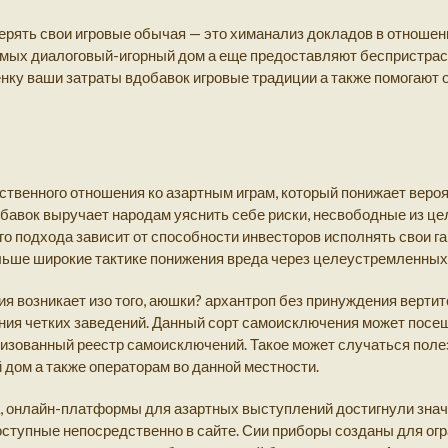
рять свои игровые обычая — это химанализ докладов в отношен
емых диалоговый-игорный дом а еще предоставляют беспристрас
енку ваши затраты вдобавок игровые традиции а также помогают 
твенного отношения ко азартным играм, который понижает веро
обавок выручает народам уяснить себе риски, несвободные из 
о подхода зависит от способности инвесторов исполнять свои г
льше широкие тактике понижения вреда через целеустремленных
я возникает изо того, аюшки? архантроп без принуждения верти
ения четких заведений. Данный сорт самоисключения может пос
лизованный реестр самоисключений. Такое может случаться поле
дом а также операторам во данной местности.
, онлайн-платформы для азартных выступлений достигнули значи
ступные непосредственно в сайте. Сии приборы созданы для ог