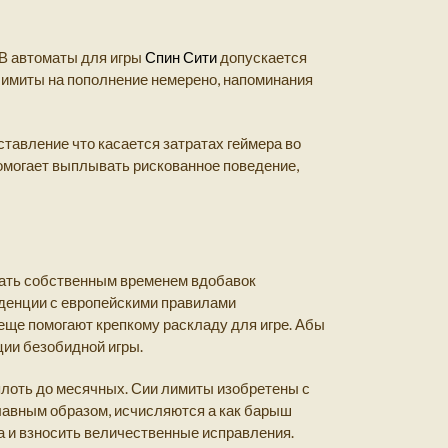
 В автоматы для игры
Спин Сити
допускается
лимиты на пополнение немерено, напоминания
тавление что касается затратах геймера во
омогает выплывать рискованное поведение,
вать собственным временем вдобавок
денции с европейскими правилами
ще помогают крепкому раскладу для игре. Абы
ции безобидной игры.
лоть до месячных. Сии лимиты изобретены с
главным образом, исчисляются а как барыш
а и взносить величественные исправления.