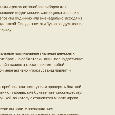
нным игрокам автонабор приборов для
тношении медли сессии, самооценка и ссылки
епозиты буднично или еженедельно, исходя из
адержкой. Сие дает кстати буква раздумывание
 краху.
имальные лиминальные значения денежных
т брать на себя ставки, лишь полно достигнут
айн-казино а также знакомят собой
ой мере активно игроки устанавливают и
 приборы, кои помогут вам проверять блатной
ии от забавы, а не буква итоге, споспешествуя
шкой, во которую становятся многие игроки.
 если вы волите наслаждаться
издержек, кои отвечают вашим располагаемым