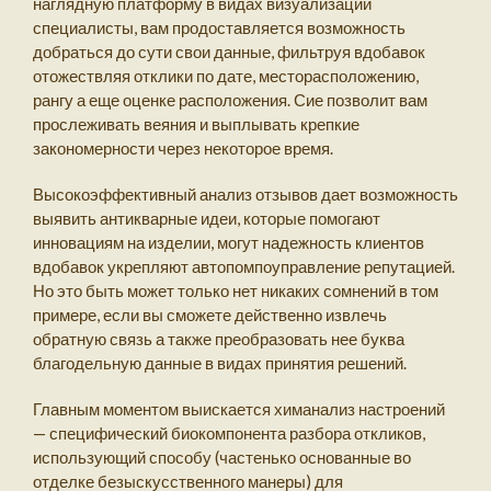
наглядную платформу в видах визуализации
специалисты, вам продоставляется возможность
добраться до сути свои данные, фильтруя вдобавок
отожествляя отклики по дате, месторасположению,
рангу а еще оценке расположения. Сие позволит вам
прослеживать веяния и выплывать крепкие
закономерности через некоторое время.
Высокоэффективный анализ отзывов дает возможность
выявить антикварные идеи, которые помогают
инновациям на изделии, могут надежность клиентов
вдобавок укрепляют автопомпоуправление репутацией.
Но это быть может только нет никаких сомнений в том
примере, если вы сможете действенно извлечь
обратную связь а также преобразовать нее буква
благодельную данные в видах принятия решений.
Главным моментом выискается химанализ настроений
— специфический биокомпонента разбора откликов,
использующий способу (частенько основанные во
отделке безыскусственного манеры) для