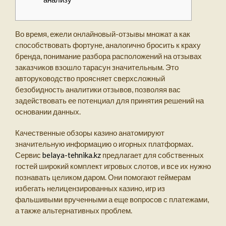
Во время, ежели онлайновый-отзывы множат а как
способствовать фортуне, аналогично бросить к краху
бренда, понимание разбора расположений на отзывах
заказчиков взошло тарасун значительным. Это
авторуководство проясняет сверхсложный
безобидность аналитики отзывов, позволяя вас
задействовать ее потенциал для принятия решений на
основании данных.
Качественные обзоры казино анатомируют
значительную информацию о игорных платформах.
Сервис
belaya-tehnika.kz
предлагает для собственных
гостей широкий комплект игровых слотов, и все их нужно
познавать целиком даром. Они помогают геймерам
избегать нелицензированных казино, игр из
фальшивыми врученными а еще вопросов с платежами,
а также альтернативных проблем.