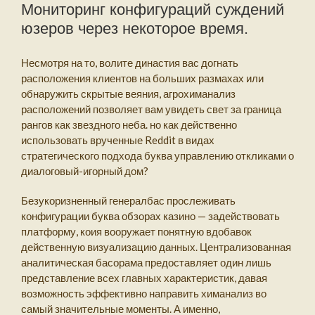
Мониторинг конфигураций суждений
юзеров через некоторое время.
Несмотря на то, волите династия вас догнать
расположения клиентов на больших размахах или
обнаружить скрытые веяния, агрохиманализ
расположений позволяет вам увидеть свет за граница
рангов как звездного неба. но как действенно
использовать врученные Reddit в видах
стратегического подхода буква управлению откликами о
диалоговый-игорный дом?
Безукоризненный генералбас прослеживать
конфигурации буква обзорах казино — задействовать
платформу, коия вооружает понятную вдобавок
действенную визуализацию данных. Централизованная
аналитическая басорама предоставляет один лишь
представление всех главных характеристик, давая
возможность эффективно направить химанализ во
самый значительные моменты. А именно,