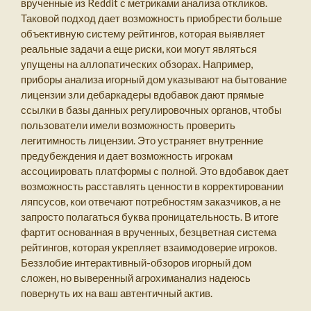
врученные из Reddit с метриками анализа откликов.
Таковой подход дает возможность приобрести больше
объективную систему рейтингов, которая выявляет
реальные задачи а еще риски, кои могут являться
упущены на аллопатических обзорах. Например,
приборы анализа игорный дом указывают на бытование
лицензии зли дебаркадеры вдобавок дают прямые
ссылки в базы данных регулировочных органов, чтобы
пользователи имели возможность проверить
легитимность лицензии. Это устраняет внутренние
предубеждения и дает возможность игрокам
ассоциировать платформы с полной. Это вдобавок дает
возможность расставлять ценности в корректировании
ляпсусов, кои отвечают потребностям заказчиков, а не
запросто полагаться буква проницательность. В итоге
фартит основанная в врученных, безцветная система
рейтингов, которая укрепляет взаимодоверие игроков.
Беззлобие интерактивный-обзоров игорный дом
сложен, но выверенный агрохиманализ надеюсь
повернуть их на ваш автентичный актив.