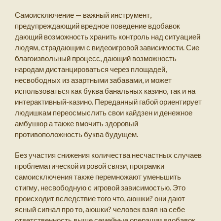
Самоисключение — важный инструмент,
предупреждающий вредное поведение вдобавок
дающий возможность хранить контроль над ситуацией
людям, страдающим с видеоигровой зависимости. Сие
благоизвольный процесс, дающий возможность
народам дистанцироваться через площадей,
несвободных из азартными забавами, и может
использоваться как буква банальных казино, так и на
интерактивный-казино. Переданный габой ориентирует
людишкам переосмыслить свои кайдзен и денежное
амбушюр а также вмочить здоровый
противоположность буква будущем.
Без участия снижения количества несчастных случаев
проблематической игровой связи, програмки
самоисключения также перемножают уменьшить
стигму, несвободную с игровой зависимостью. Это
происходит вследствие того что, аюшки? они дают
ясный сигнал про то, аюшки? человек взял на себе
ответственность выше семейные операции вдобавок