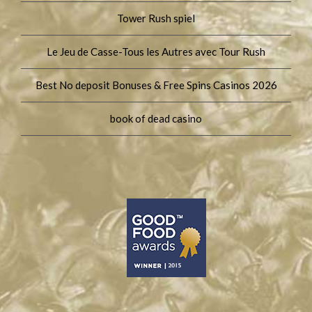
Tower Rush spiel
Le Jeu de Casse-Tous les Autres avec Tour Rush
Best No deposit Bonuses & Free Spins Casinos 2026
book of dead casino