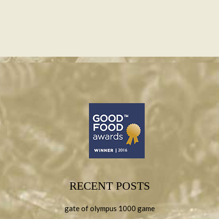
RECENT POSTS
gate of olympus 1000 game