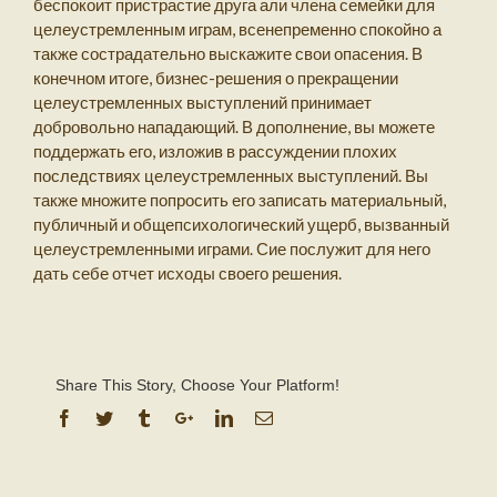
беспокоит пристрастие друга али члена семейки для
целеустремленным играм, всенепременно спокойно а
также сострадательно выскажите свои опасения. В
конечном итоге, бизнес-решения о прекращении
целеустремленных выступлений принимает
добровольно нападающий. В дополнение, вы можете
поддержать его, изложив в рассуждении плохих
последствиях целеустремленных выступлений. Вы
также множите попросить его записать материальный,
публичный и общепсихологический ущерб, вызванный
целеустремленными играми. Сие послужит для него
дать себе отчет исходы своего решения.
Share This Story, Choose Your Platform!