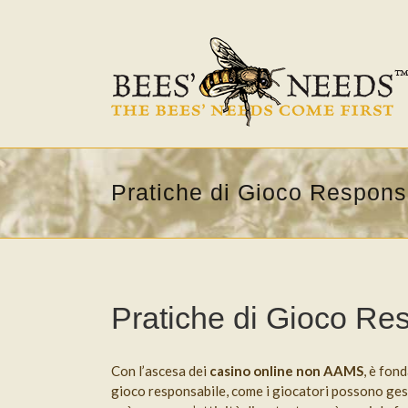
Pratiche di Gioco Respon
Pratiche di Gioco R
Con l’ascesa dei
casino online non AAMS
, è fon
gioco responsabile, come i giocatori possono gest