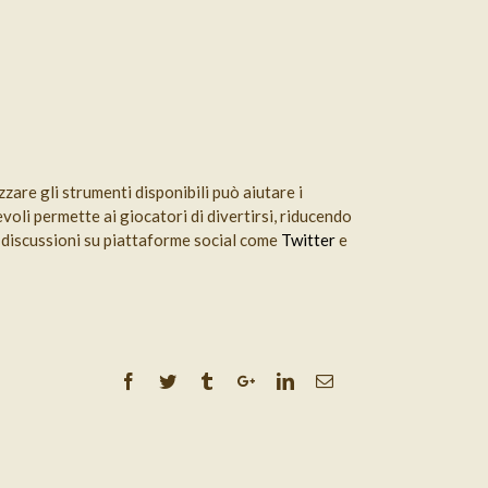
zare gli strumenti disponibili può aiutare i
oli permette ai giocatori di divertirsi, riducendo
e discussioni su piattaforme social come
Twitter
e