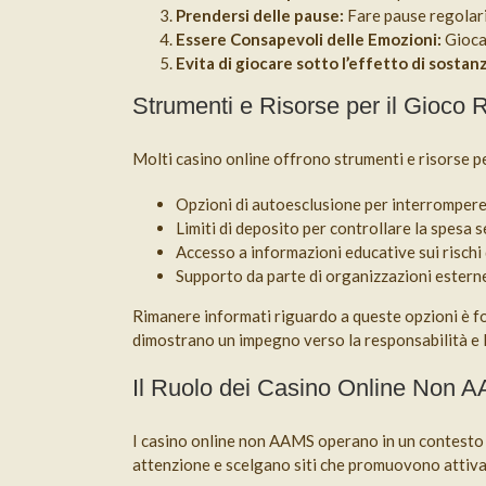
Prendersi delle pause:
Fare pause regolari
Essere Consapevoli delle Emozioni:
Giocar
Evita di giocare sotto l’effetto di sostan
Strumenti e Risorse per il Gioco
Molti casino online offrono strumenti e risorse pe
Opzioni di autoesclusione per interromper
Limiti di deposito per controllare la spesa 
Accesso a informazioni educative sui rischi 
Supporto da parte di organizzazioni esterne
Rimanere informati riguardo a queste opzioni è 
dimostrano un impegno verso la responsabilità e la
Il Ruolo dei Casino Online Non 
I casino online non AAMS operano in un contesto d
attenzione e scelgano siti che promuovono attiva