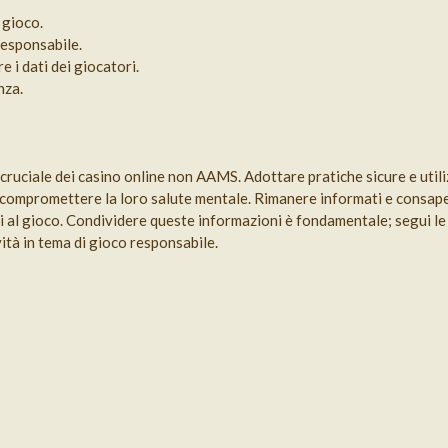
 gioco.
responsabile.
 i dati dei giocatori.
nza.
cruciale dei casino online non AAMS. Adottare pratiche sicure e utiliz
 compromettere la loro salute mentale. Rimanere informati e consapev
ati al gioco. Condividere queste informazioni è fondamentale; segui l
ità in tema di gioco responsabile.