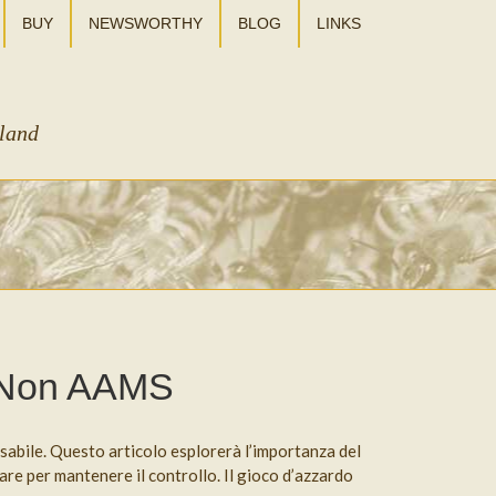
BUY
NEWSWORTHY
BLOG
LINKS
sland
e Non AAMS
sabile. Questo articolo esplorerà l’importanza del
re per mantenere il controllo. Il gioco d’azzardo