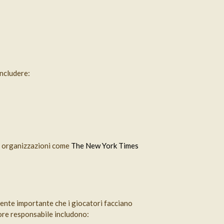
includere:
n organizzazioni come
The New York Times
mente importante che i giocatori facciano
ore responsabile includono: