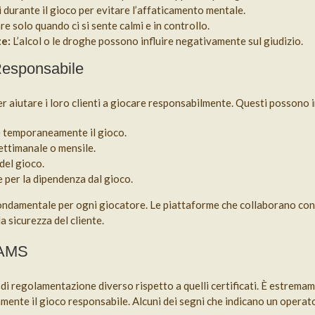
 durante il gioco per evitare l’affaticamento mentale.
e solo quando ci si sente calmi e in controllo.
ze:
L’alcol o le droghe possono influire negativamente sul giudizio.
 Responsabile
r aiutare i loro clienti a giocare responsabilmente. Questi possono 
e temporaneamente il gioco.
settimanale o mensile.
del gioco.
 per la dipendenza dal gioco.
fondamentale per ogni giocatore. Le piattaforme che collaborano co
 sicurezza del cliente.
AAMS
i regolamentazione diverso rispetto a quelli certificati. È estrema
mente il gioco responsabile. Alcuni dei segni che indicano un operat