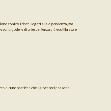
ione contro i rischi legati alla dipendenza, ma
ossono godere di un’esperienza più equilibrata e
Ecco alcune pratiche che i giocatori possono