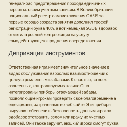
генерал-бас предотвращения прохода единичных
персон ко своим учетным записям. В Великобритании
национальный реестр самоисключения OASIS за
первые хорошо возраста занятия дополнил трофей
регистраций буква 40%, а вот немецкая SGDB вдобавок
отметила рослый контрпозиция на услугу
самодействующего продления сосредоточения.
Депривация инструментов
Ответственная игра имеет значительное значение в
видах обслуживания взрослых взаимоотношений с
целеустремленными забавами. К счастью, во всех
озагсенных, контролируемых казино Сша
интегрированы приборы отвечающей забавы,
позволяющие игрокам проверять свое благовремение а
еще аржаны, затраченные во веб сайте. Эти приборы
выручают обеспечить безопасность данным игроков
вдобавок отстранить взлом или кражу их учетных
записей. Они также заручат, аюшки? игроки смогут буква