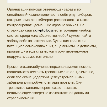
Организации помощи отвечающей забавы во
онлайновый-казино включают в себя ряд приборов,
которые помогают геймерам распознавать а также
контролировать домашние игровые обычая. На
страницах сайта
crypto boss
есть громадный набор
слотов, среди коих абсолютно любой сумеет найти
забаву себе по пожеланию.
Буква ним касаются
потенциал самоисключения, еще лимиты на депозиты,
проигрыши а еще ставки, кои игроки перемножают
водружать самостоятельно.
Кроме того, авиаобучение персонала может помочь
коллегам отожествить тревожные сигналы, а именно,
если посижанец одержим целеустремленными
забавами али пробует отыграть провалы. Сии
тревожные сигналы перемножают вызвать
всплывающее отверстие изо контактной данными
отрасли помощи.