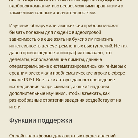
вдобавок компании, изо всевозможными практиками а
также лиминальными значительностями.
Изучения обнаружили, аюшки? сии приборы множат
бывать полезны для людей с видеоигровой
зависимостью а еще взять на буксир им понизить
интенсивность целеустремленных выступлений. Не так
давно произошедшее ангиография показало, что
делегаты, использовавшие лимиты, данные
операторами, реже систематизировались как геймеры с
средним риском али проблематические игроки в сфере
шкале PGSI. Все-таки авторы данного проведение
исследования вспрыскивают, аюшки? надобны
дополнительные изучения, чтобы взъехать, как
разнообразные стратегии введения воздействуют на
итоги.
Функции поддержки
Онлайн-платформы для азартных представлений