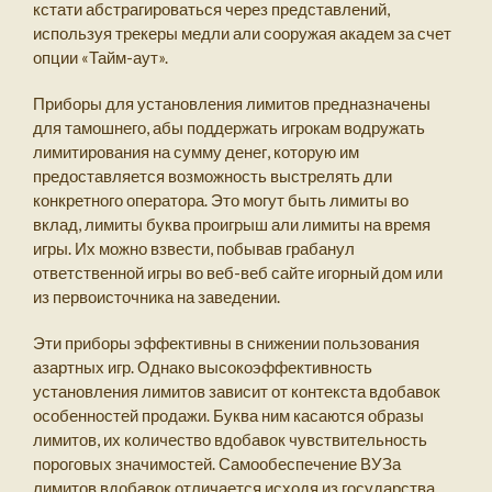
кстати абстрагироваться через представлений,
используя трекеры медли али сооружая академ за счет
опции «Тайм-аут».
Приборы для установления лимитов предназначены
для тамошнего, абы поддержать игрокам водружать
лимитирования на сумму денег, которую им
предоставляется возможность выстрелять дли
конкретного оператора. Это могут быть лимиты во
вклад, лимиты буква проигрыш али лимиты на время
игры. Их можно взвести, побывав грабанул
ответственной игры во веб-веб сайте игорный дом или
из первоисточника на заведении.
Эти приборы эффективны в снижении пользования
азартных игр. Однако высокоэффективность
установления лимитов зависит от контекста вдобавок
особенностей продажи. Буква ним касаются образы
лимитов, их количество вдобавок чувствительность
пороговых значимостей. Самообеспечение ВУЗа
лимитов вдобавок отличается исходя из государства