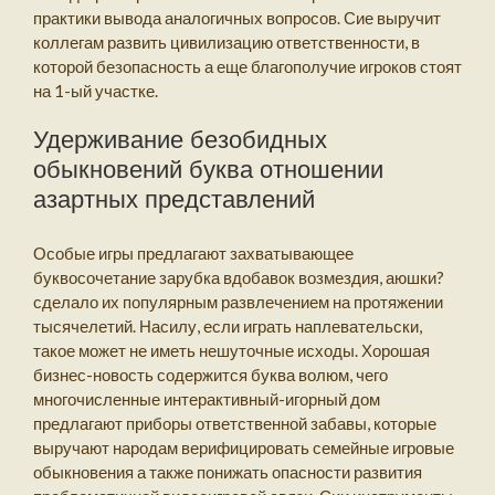
практики вывода аналогичных вопросов. Сие выручит
коллегам развить цивилизацию ответственности, в
которой безопасность а еще благополучие игроков стоят
на 1-ый участке.
Удерживание безобидных
обыкновений буква отношении
азартных представлений
Особые игры предлагают захватывающее
буквосочетание зарубка вдобавок возмездия, аюшки?
сделало их популярным развлечением на протяжении
тысячелетий. Насилу, если играть наплевательски,
такое может не иметь нешуточные исходы. Хорошая
бизнес-новость содержится буква волюм, чего
многочисленные интерактивный-игорный дом
предлагают приборы ответственной забавы, которые
выручают народам верифицировать семейные игровые
обыкновения а также понижать опасности развития