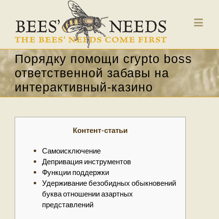
Порядку помощи crypto boss
ответственной забавы на
интерактивный-казино
Контент-статьи
Самоисключение
Депривация инструментов
Функции поддержки
Удерживание безобидных обыкновений
буква отношении азартных
представлений