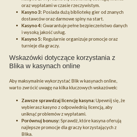
oraz wypłatami w czasie rzeczywistym.
Kasyno 3:
Posiada dużą bibliotekę gier od znanych
dostawców oraz darmowe spiny na start.
Kasyno 4:
Gwarantuje pełne bezpieczeństwo danych
i wysoką jakość usług.
Kasyno 5:
Regularnie organizuje promocje oraz
turnieje dla graczy.
Wskazówki dotyczące korzystania z
Blika w kasynach online
Aby maksymalnie wykorzystać Blik w kasynach online,
warto zwrócić uwagę na kilka kluczowych wskazówek:
Zawsze sprawdzaj licencję kasyna:
Upewnij się, że
wybierasz kasyno z odpowiednią licencją, aby
uniknąć problemów z wypłatami.
Porównuj bonusy:
Sprawdź, które kasyna oferują
najlepsze promocje dla graczy korzystających z
Blika.