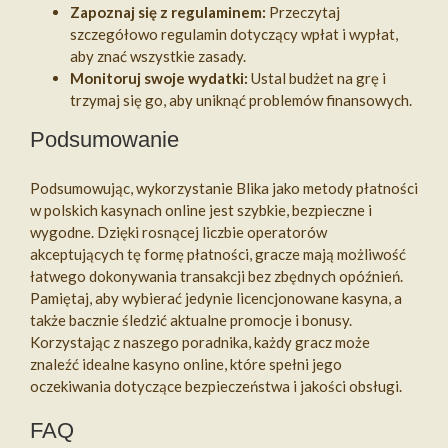
Zapoznaj się z regulaminem:
Przeczytaj
szczegółowo regulamin dotyczący wpłat i wypłat,
aby znać wszystkie zasady.
Monitoruj swoje wydatki:
Ustal budżet na grę i
trzymaj się go, aby uniknąć problemów finansowych.
Podsumowanie
Podsumowując, wykorzystanie Blika jako metody płatności
w polskich kasynach online jest szybkie, bezpieczne i
wygodne. Dzięki rosnącej liczbie operatorów
akceptujących tę formę płatności, gracze mają możliwość
łatwego dokonywania transakcji bez zbędnych opóźnień.
Pamiętaj, aby wybierać jedynie licencjonowane kasyna, a
także bacznie śledzić aktualne promocje i bonusy.
Korzystając z naszego poradnika, każdy gracz może
znaleźć idealne kasyno online, które spełni jego
oczekiwania dotyczące bezpieczeństwa i jakości obsługi.
FAQ