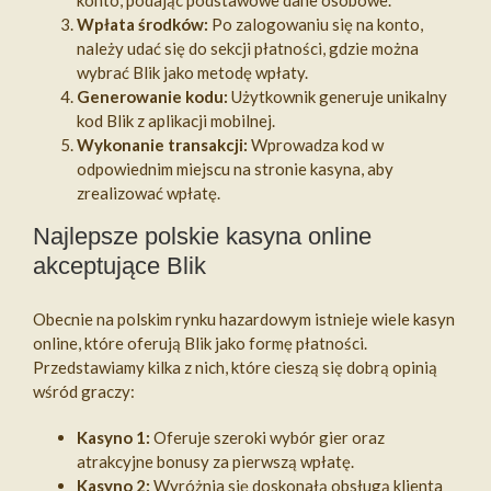
Wpłata środków:
Po zalogowaniu się na konto,
należy udać się do sekcji płatności, gdzie można
wybrać Blik jako metodę wpłaty.
Generowanie kodu:
Użytkownik generuje unikalny
kod Blik z aplikacji mobilnej.
Wykonanie transakcji:
Wprowadza kod w
odpowiednim miejscu na stronie kasyna, aby
zrealizować wpłatę.
Najlepsze polskie kasyna online
akceptujące Blik
Obecnie na polskim rynku hazardowym istnieje wiele kasyn
online, które oferują Blik jako formę płatności.
Przedstawiamy kilka z nich, które cieszą się dobrą opinią
wśród graczy:
Kasyno 1:
Oferuje szeroki wybór gier oraz
atrakcyjne bonusy za pierwszą wpłatę.
Kasyno 2:
Wyróżnia się doskonałą obsługą klienta