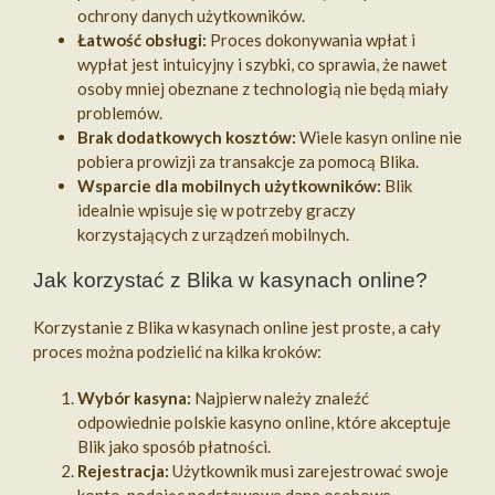
ochrony danych użytkowników.
Łatwość obsługi:
Proces dokonywania wpłat i
wypłat jest intuicyjny i szybki, co sprawia, że nawet
osoby mniej obeznane z technologią nie będą miały
problemów.
Brak dodatkowych kosztów:
Wiele kasyn online nie
pobiera prowizji za transakcje za pomocą Blika.
Wsparcie dla mobilnych użytkowników:
Blik
idealnie wpisuje się w potrzeby graczy
korzystających z urządzeń mobilnych.
Jak korzystać z Blika w kasynach online?
Korzystanie z Blika w kasynach online jest proste, a cały
proces można podzielić na kilka kroków:
Wybór kasyna:
Najpierw należy znaleźć
odpowiednie polskie kasyno online, które akceptuje
Blik jako sposób płatności.
Rejestracja:
Użytkownik musi zarejestrować swoje
konto, podając podstawowe dane osobowe.