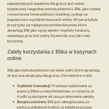
najważniejszych aspektów dla graczy jest wybór
bezpiecznej i wygodnej metody płatności. Blik, jako szybka
i nowoczesna forma płatności mobilnej, zyskuje na
popularności w polskich kasynach online. W tym artykule
przyjrzymy się najlepszym polskim kasynom, które
akceptują Blik jako opcję wpłaty i wypłaty funduszy,
omawiając przy tym zalety tej metody oraz jak z niej
korzystać.
Zalety korzystania z Blika w kasynach
online
Blik jako metoda płatności ma wiele zalet, które sprawiają,
że jest ona atrakcyjna dla graczy. Oto niektóre z nich:
Szybkość transakcji:
Przelewy realizowane za
pomocą Blika są natychmiastowe, co oznacza, że
środki są dostępne od razu po dokonaniu wpłaty.
Bezpieczeństwo:
Blik jest zabezpieczony za
pomocą unikalnych kodów, co zwiększa poziom