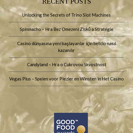
RECENT POSTS
Unlocking the Secrets of Trino Slot Machines
Spinmacho – Hra Bez Omezení Zisků a Stratégie
Casino dünyasına yeni başlayanlar için betcio nasıl
kazanılır
Candyland – Hra o Cukrovou Skvostnost
Vegas Plus – Spelen voor Plezier en Winsten in Het Casino