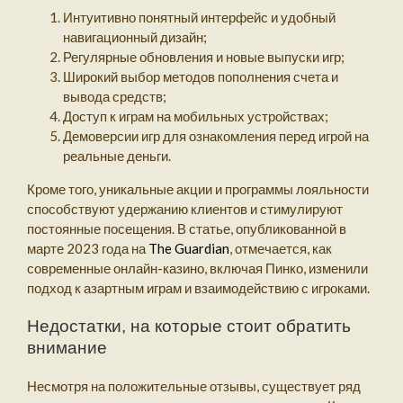
Интуитивно понятный интерфейс и удобный
навигационный дизайн;
Регулярные обновления и новые выпуски игр;
Широкий выбор методов пополнения счета и
вывода средств;
Доступ к играм на мобильных устройствах;
Демоверсии игр для ознакомления перед игрой на
реальные деньги.
Кроме того, уникальные акции и программы лояльности
способствуют удержанию клиентов и стимулируют
постоянные посещения. В статье, опубликованной в
марте 2023 года на
The Guardian
, отмечается, как
современные онлайн-казино, включая Пинко, изменили
подход к азартным играм и взаимодействию с игроками.
Недостатки, на которые стоит обратить
внимание
Несмотря на положительные отзывы, существует ряд