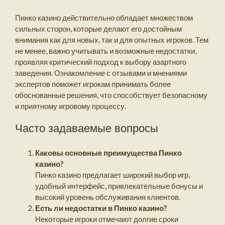
Пинко казино действительно обладает множеством
сильных сторон, которые делают его достойным
внимания как для новых, так и для опытных игроков. Тем
не менее, важно учитывать и возможные недостатки,
проявляя критический подход к выбору азартного
заведения. Ознакомление с отзывами и мнениями
экспертов поможет игрокам принимать более
обоснованные решения, что способствует безопасному
и приятному игровому процессу.
Часто задаваемые вопросы
Каковы основные преимущества Пинко
казино?
Пинко казино предлагает широкий выбор игр,
удобный интерфейс, привлекательные бонусы и
высокий уровень обслуживания клиентов.
Есть ли недостатки в Пинко казино?
Некоторые игроки отмечают долгие сроки