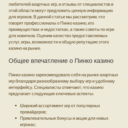
любителей азартных игр, и отзывы от специалистов в
этой области могут предложить ценную информацию
для игроков. В данной статье мы рассмотрим, что
говорят профессионалы о Пинко казино, его
преимуществах и недостатках, а также советы по игре
для новичков. Оценим качество предоставляемых
услуг, игры, возможности и общую репутацию этого
казино на рынке.
Общее впечатление о Пинко казино
Пинко казино зарекомендовало себя на рынке азартных
игр благодаря разнообразному выбору игр и удобному
интерфейсу. Специалисты отмечают, что казино
предлагает следующие ключевые аспекты:
Широкий ассортимент игр от популярных
провайдеров;
Привлекательные бонусы и акции для новых
игроках;