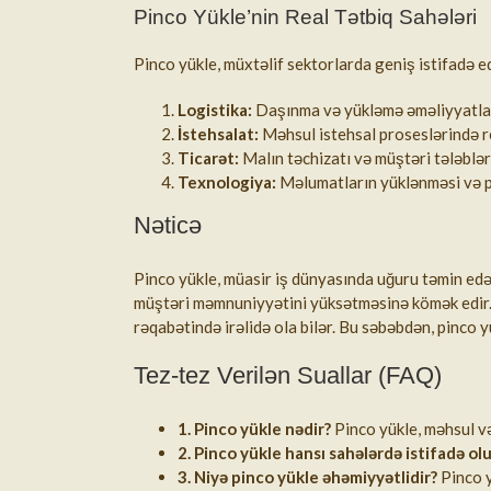
Pinco Yükle’nin Real Tətbiq Sahələri
Pinco yükle, müxtəlif sektorlarda geniş istifadə ed
Logistika:
Daşınma və yükləmə əməliyyatlar
İstehsalat:
Məhsul istehsal proseslərində re
Ticarət:
Malın təchizatı və müştəri tələblə
Texnologiya:
Məlumatların yüklənməsi və p
Nəticə
Pinco yükle, müasir iş dünyasında uğuru təmin edən 
müştəri məmnuniyyətini yüksətməsinə kömək edir. H
rəqabətində irəlidə ola bilər. Bu səbəbdən, pinco y
Tez-tez Verilən Suallar (FAQ)
1. Pinco yükle nədir?
Pinco yükle, məhsul və
2. Pinco yükle hansı sahələrdə istifadə ol
3. Niyə pinco yükle əhəmiyyətlidir?
Pinco y