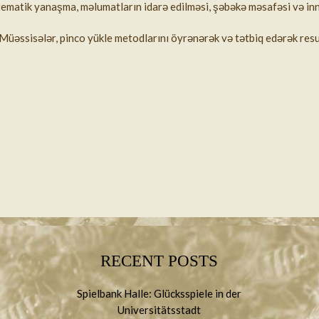
ematik yanaşma, məlumatların idarə edilməsi, şəbəkə məsafəsi və inn
Müəssisələr, pinco yükle metodlarını öyrənərək və tətbiq edərək resurs
RECENT POSTS
Spielbank Halle: Glücksspiele in der
Universitätsstadt