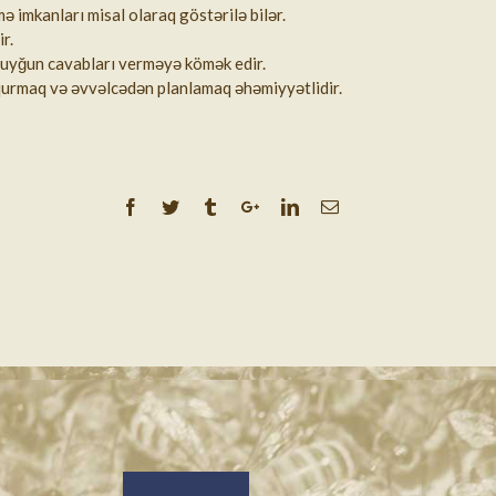
ə imkanları misal olaraq göstərilə bilər.
r.
 uyğun cavabları verməyə kömək edir.
r qurmaq və əvvəlcədən planlamaq əhəmiyyətlidir.