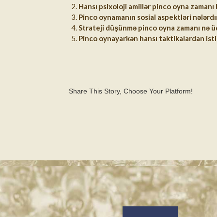
Hansı psixoloji amillər pinco oyna zamanı
Pinco oynamanın sosial aspektləri nələrdı
Strateji düşünmə pinco oyna zamanı nə ü
Pinco oynayarkən hansı taktikalardan ist
Share This Story, Choose Your Platform!