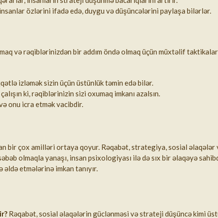
nsanlar özlərini ifadə edə, duygu və düşüncələrini paylaşa bilərlər.
 və rəqiblərinizdən bir addım öndə olmaq üçün müxtəlif taktikalar tə
qətlə izləmək sizin üçün üstünlük təmin edə bilər.
çalışın ki, rəqiblərinizin sizi oxumaq imkanı azalsın.
ə onu icra etmək vacibdir.
an bir çox amilləri ortaya qoyur. Rəqabət, strategiya, sosial əlaqələr 
əbəb olmaqla yanaşı, insan psixologiyası ilə də sıx bir əlaqəyə sahib
ə əldə etmələrinə imkan tanıyır.
ir?
Rəqabət, sosial əlaqələrin güclənməsi və strateji düşüncə kimi üstü