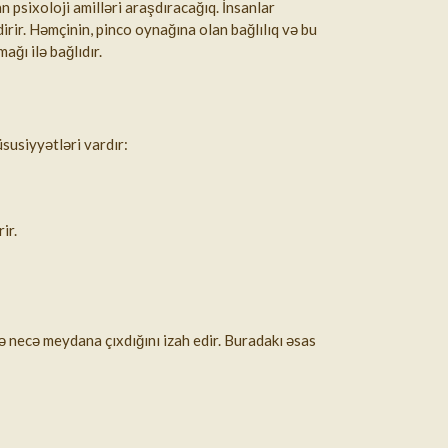
psixoloji amilləri araşdıracağıq. İnsanlar
irir. Həmçinin, pinco oynağına olan bağlılıq və bu
ğı ilə bağlıdır.
susiyyətləri vardır:
ir.
ə necə meydana çıxdığını izah edir. Buradakı əsas