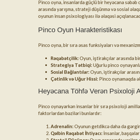
Pinco oyna, insanlarda güçlü bir heyəcana səbəb o
arasında yarışma, strateji düşünmə və sosial əlaqə
oyunun insan psixologiyası ilə əlaqəsi açıqlanacaq
Pinco Oyun Harakteristikası
Pinco oyna, bir sıra əsas funksiyaları və mexanizm
Rəqabətçilik:
Oyun, iştirakçılar arasında bir
Strategiya Tətbiqi:
Uğurlu pinco oynayanlar
Sosial Bağlantılar:
Oyun, iştirakçılar arasın
Çətinlik və Uğur Hissi:
Pinco oynamaqda əldə
Heyəcana Töhfə Verən Psixoloji A
Pinco oynayarkən insanlar bir sıra psixoloji amill
faktorlardan bəziləri bunlardır:
Adrenalin:
Oyunun getdikcə daha da gərginl
Qəlbin Rəqabət İhtiyacı:
İnsanlar, başqaları
Strateji Düşüncə:
Oyun əsnasında verilən qə