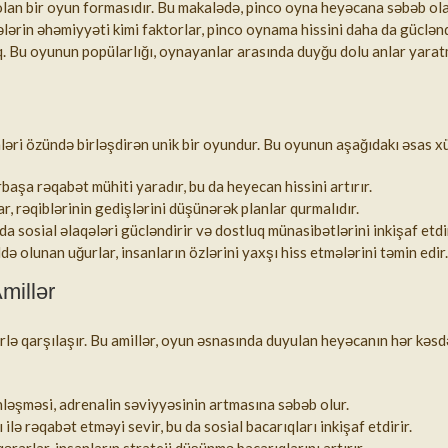
lan bir oyun formasıdır. Bu makalədə, pinco oyna heyəcana səbəb olan 
lərin əhəmiyyəti kimi faktorlar, pinco oynama hissini daha da güclənd
. Bu oyunun popülarlığı, oynayanlar arasında duyğu dolu anlar yaratma
ləri özündə birləşdirən unik bir oyundur. Bu oyunun aşağıdakı əsas xü
başa rəqabət mühiti yaradır, bu da heyecan hissini artırır.
, rəqiblərinin gedişlərini düşünərək planlar qurmalıdır.
da sosial əlaqələri gücləndirir və dostluq münasibətlərini inkişaf etdir
 olunan uğurlar, insanların özlərini yaxşı hiss etmələrini təmin edir.
millər
ərlə qarşılaşır. Bu amillər, oyun əsnasında duyulan heyəcanın hər kəsd
əşməsi, adrenalin səviyyəsinin artmasına səbəb olur.
 ilə rəqabət etməyi sevir, bu da sosial bacarıqları inkişaf etdirir.
rarlar, insanların strateji düşünmə bacarıqlarını artırır.