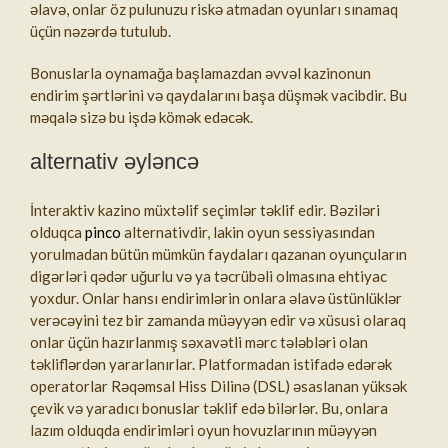
əlavə, onlar öz pulunuzu riskə atmadan oyunları sınamaq
üçün nəzərdə tutulub.
Bonuslarla oynamağa başlamazdan əvvəl kazinonun
endirim şərtlərini və qaydalarını başa düşmək vacibdir. Bu
məqalə sizə bu işdə kömək edəcək.
alternativ əyləncə
İnteraktiv kazino müxtəlif seçimlər təklif edir.
Bəziləri
olduqca
pinco
alternativdir, lakin oyun sessiyasından
yorulmadan bütün mümkün faydaları qazanan oyunçuların
digərləri qədər uğurlu və ya təcrübəli olmasına ehtiyac
yoxdur. Onlar hansı endirimlərin onlara əlavə üstünlüklər
verəcəyini tez bir zamanda müəyyən edir və xüsusi olaraq
onlar üçün hazırlanmış səxavətli mərc tələbləri olan
təkliflərdən yararlanırlar. Platformadan istifadə edərək
operatorlar Rəqəmsal Hiss Dilinə (DSL) əsaslanan yüksək
çevik və yaradıcı bonuslar təklif edə bilərlər. Bu, onlara
lazım olduqda endirimləri oyun hovuzlarının müəyyən