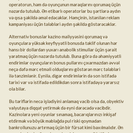
operatorun, həm də oyunçunun maraqlarını qorumaq üçün
nəzərdə tutulub. Ən etibarlı operatorlar bu şərtlərə aydın
və qısa şəkildə əməl edəcəklər. Həmçinin, istənilən reklam
kampaniyası üçün tələbləri aydın şəkildə göstərəcəklər.
Alternativ bonuslar kazino maliyyəsini qorumaq və
oyunçulara yüksək keyfiyyətli bonusda təklif olunan hər
hansı bir dollardan yuxarı anabolik stimullar üçün şərait
yaratmaq üçün nəzərdə tutulub. Buna görə də əhəmiyyətli
endirimlər oyunçuların bonus pullarını çıxarmazdan əvvəl
neçə dəfə mərc etməli olduqlarını göstərən mərc tələbləri
ilə tənzimlənir. Eynilə, digər endirimlərin də son istifadə
tarixi var və istifadə edildikdən sonra istifadəyə yararsız
ola bilər.
Bu təriflərin necə işlədiyini anlamaq vacib olsa da, obyektiv
valyutaya diqqət yetirmək də eyni dərəcədə vacibdir.
Kazinolara yeni oyunlar sınamaq, bacarıqlarınızı inkişaf
etdirmək və böyük məbləğdə pul riski qoymadan
bankrollunuzu artırmaq üçün bir fürsət kimi baxılmalıdır. Ən