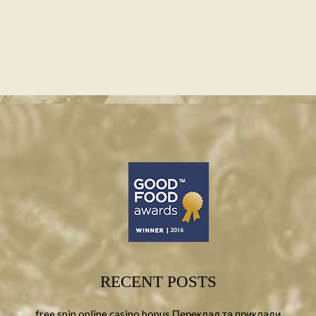
RECENT POSTS
free spin online casino bonus Переклад та приклади