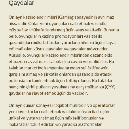
Qaydalar
Onlayn kazino endirimləri iGaming sənayesinin ayrılmaz
hissəsidir. Onlar yeni oyunçuları cəlb etmək və sadiq
müştəriləri mükafatlandırmaq üçün əsas vasitədir. Bununla
belə, oyunçuların kazino promosyonları vasitəsilə
qazandıqları mükafatlardan yararlana bilməsi üçün riayət
edilməli olan xüsusi qaydalar və qaydalar mövcuddur.
Xüsusilə, oyunçular kazino endirimlərindən qazanc əldə
etməzdən əvvəl mərc tələblərinə cavab verməlidirlər. Bu
tələblər marketinq kampaniyalarından sui-istifadənin
qarşısını almaq və şirkətin onlardan qazanc əldə etmək
potensialını təmin etmək üçün tətbiq olunur. Bu tələblər
həmçinin çirkli pulların yuyulmasına qarşı mübarizə (ÇYY)
qaydalarına riayət etmək üçün də vacibdir.
Onlayn qumar sənayesi rəqabət mühitidir və operatorlar
yeni investorları cəlb etmək və daimi müştəriləri üçün
unikal valyuta yaratmaq üçün müxtəlif bonuslar və
mükafatlar təklif edirlər. Ən yaradıcı platformalar