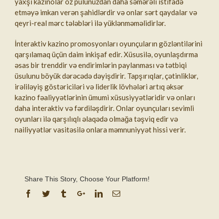
yaxşı kazinolar öz pulunuzdan daha səmərəli istifadə
etməyə imkan verən şahidlərdir və onlar sərt qaydalar və
qeyri-real mərc tələbləri ilə yüklənməməlidirlər.
İnteraktiv kazino promosyonları oyunçuların gözləntilərini
qarşılamaq üçün daim inkişaf edir. Xüsusilə, oyunlaşdırma
əsas bir trenddir və endirimlərin paylanması və tətbiqi
üsulunu böyük dərəcədə dəyişdirir. Tapşırıqlar, çətinliklər,
irəliləyiş göstəriciləri və liderlik lövhələri artıq əksər
kazino fəaliyyətlərinin ümumi xüsusiyyətləridir və onları
daha interaktiv və fərdiləşdirir. Onlar oyunçuları sevimli
oyunları ilə qarşılıqlı əlaqədə olmağa təşviq edir və
nailiyyətlər vasitəsilə onlara məmnuniyyət hissi verir.
Share This Story, Choose Your Platform!