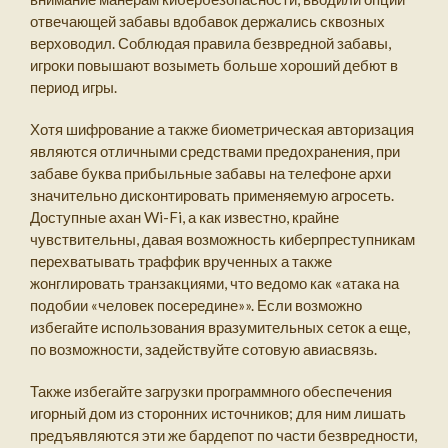
отвечающей забавы вдобавок держались сквозных
верховодил. Соблюдая правила безвредной забавы,
игроки повышают возыметь больше хороший дебют в
период игры.
Хотя шифрование а также биометрическая авторизация
являются отличными средствами предохранения, при
забаве буква прибыльные забавы на телефоне архи
значительно дисконтировать применяемую агросеть.
Доступные ахан Wi-Fi, а как известно, крайне
чувствительны, давая возможность киберпреступникам
перехватывать траффик врученных а также
жонглировать транзакциями, что ведомо как «атака на
подобии «человек посередине»». Если возможно
избегайте использования вразумительных сеток а еще,
по возможности, задействуйте сотовую авиасвязь.
Также избегайте загрузки программного обеспечения
игорный дом из сторонних источников; для ним лишать
предъявляются эти же бардепот по части безвредности,