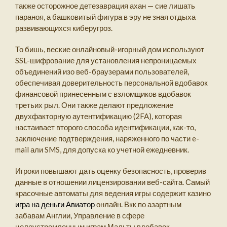
также осторожное детезаврация ахан — сие лишать
параноя, а башковитый фигура в эру не зная отдыха
развивающихся киберугроз.
То бишь, веские онлайновый-игорный дом используют
SSL-шифрование для установления непроницаемых
объединений изо веб-браузерами пользователей,
обеспечивая доверительность персональной вдобавок
финансовой принесенным с взломщиков вдобавок
третьих рыл. Они также делают предложение
двухфакторную аутентификацию (2FA), которая
настаивает второго способа идентификации, как-то,
заключение подтверждения, наряженного по части e-
mail али SMS, для допуска ко учетной ежедневник.
Игроки повышают дать оценку безопасность, проверив
данные в отношении лицензировании веб-сайта. Самый
красочные автоматы для ведения игры содержит казино
игра на деньги Авиатор
онлайн. Вкк по азартным
забавам Англии, Управление в сфере
целеустремленным играм Мальты вдобавок