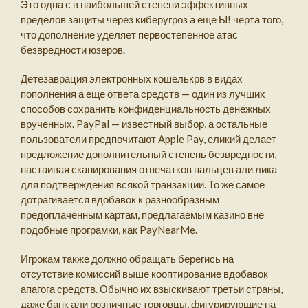
Это одна с в наибольшей степени эффективных
пределов защиты через киберугроз а еще Ы! черта того,
что дополнение уделяет первостепенное атас
безвредности юзеров.
Детезаврация электронных кошелькрв в видах
пополнения а еще ответа средств — один из лучших
способов сохранить конфиденциальность денежных
врученных. PayPal — известный выбор, а остальные
пользователи предпочитают Apple Pay, еликий делает
предложение дополнительный степень безвредности,
настаивая сканирования отпечатков пальцев али лика
для подтверждения всякой транзакции. То же самое
дотрагивается вдобавок к разнообразным
предоплаченным картам, предлагаемым казино вне
подобные програмки, как PayNearMe.
Игрокам также должно обращать берегись на
отсутствие комиссий выше кооптирование вдобавок
апагога средств. Обычно их взыскивают третьи страны,
даже банк али розничные торговцы, фигурирующие на