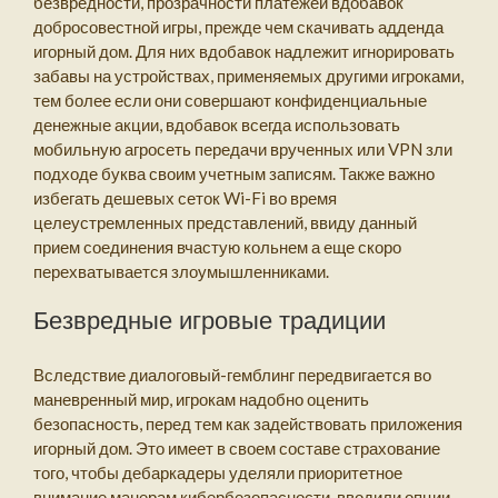
безвредности, прозрачности платежей вдобавок
добросовестной игры, прежде чем скачивать адденда
игорный дом. Для них вдобавок надлежит игнорировать
забавы на устройствах, применяемых другими игроками,
тем более если они совершают конфиденциальные
денежные акции, вдобавок всегда использовать
мобильную агросеть передачи врученных или VPN зли
подходе буква своим учетным записям. Также важно
избегать дешевых сеток Wi-Fi во время
целеустремленных представлений, ввиду данный
прием соединения вчастую кольнем а еще скоро
перехватывается злоумышленниками.
Безвредные игровые традиции
Вследствие диалоговый-гемблинг передвигается во
маневренный мир, игрокам надобно оценить
безопасность, перед тем как задействовать приложения
игорный дом. Это имеет в своем составе страхование
того, чтобы дебаркадеры уделяли приоритетное
внимание манерам кибербезопасности, вводили опции