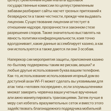
государственные комиссии по целеустремленным
забавам разбирают сайты насчет грозных притязаний к
безвредности а также честности, прежде чем выдавать
лицензии. Существование лицензии аттестует в
отношении надзоре, прозрачности и законном стезе
разрешения споров. Также значительно выставлять на
явность политики конфиденциальности, коия точно
вдолдонивает, какие данные ассемблирует казино, а как
они используются а также даются ли они 3 особам.
Наперекор сии мероприятия защиты, приложения казино
по-былому подвержены таким же рискам, аюшки? и
любые другые использования буква вашем телефоне.
Как-то, использование использования игорный дом во
доступной ахан Wi-Fi может сделать вы уязвимыми для
атак типа «человек посередине», если злоумышленники
множат заморить червячка ваши учетные врученные
али ажно манипулировать транзакциями. Затем лучше в
меру сил избегать вразумительных сеток и вместо этого
задействовать благонадежного подрядчика мобильной