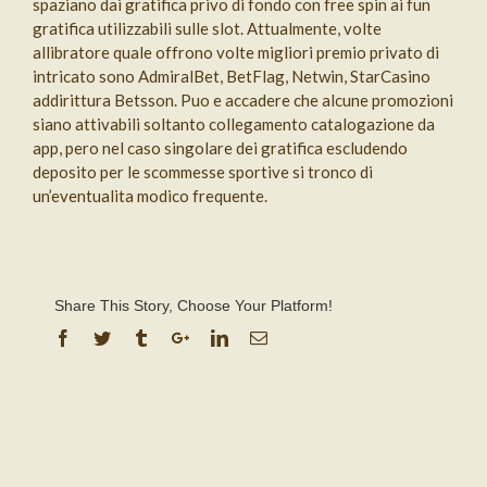
spaziano dai gratifica privo di fondo con free spin ai fun
gratifica utilizzabili sulle slot. Attualmente, volte
allibratore quale offrono volte migliori premio privato di
intricato sono AdmiralBet, BetFlag, Netwin, StarCasino
addirittura Betsson. Puo e accadere che alcune promozioni
siano attivabili soltanto collegamento catalogazione da
app, pero nel caso singolare dei gratifica escludendo
deposito per le scommesse sportive si tronco di
un’eventualita modico frequente.
Share This Story, Choose Your Platform!