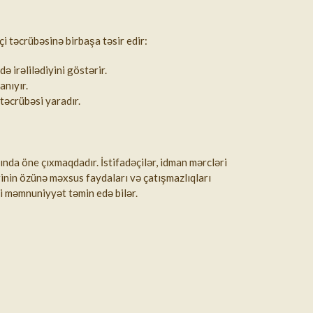
çi təcrübəsinə birbaşa təsir edir:
 irəlilədiyini göstərir.
anıyır.
 təcrübəsi yaradır.
ında öne çıxmaqdadır. İstifadəçilər, idman mərcləri
irinin özünə məxsus faydaları və çatışmazlıqları
li məmnuniyyət təmin edə bilər.