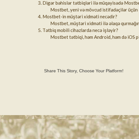
3. Digər bəhislər tətbiqləri ilə müqayisədə Mostb
Mostbet, yeni və mövcud istifadəçilər üçün c
4. Mostbet-in müştəri xidməti necədir?
Mostbet, müştəri xidməti ilə əlaqə qurmağın m
5. Tətbiq mobili cihazlarda necə işləyir?
Mostbet tətbiqi, həm Android, həm də iOS pla
Share This Story, Choose Your Platform!