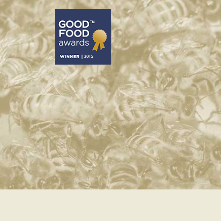
 11963 • 631.702.5657