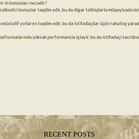
et-in bonusları necədir?
əlbedici bonuslar təqdim edir, bu da digər tətbiqlərlə müqayisədə üstü
üxtəlif yollarını təqdim edir, bu da istifadəçilər üçün rahatlıq yarad
tformalarında yüksək performansla işləyir, bu da istifadəçi təcrübəsi
RECENT POSTS