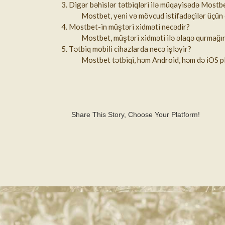
3. Digər bəhislər tətbiqləri ilə müqayisədə Mostb
Mostbet, yeni və mövcud istifadəçilər üçün c
4. Mostbet-in müştəri xidməti necədir?
Mostbet, müştəri xidməti ilə əlaqə qurmağın m
5. Tətbiq mobili cihazlarda necə işləyir?
Mostbet tətbiqi, həm Android, həm də iOS pla
Share This Story, Choose Your Platform!