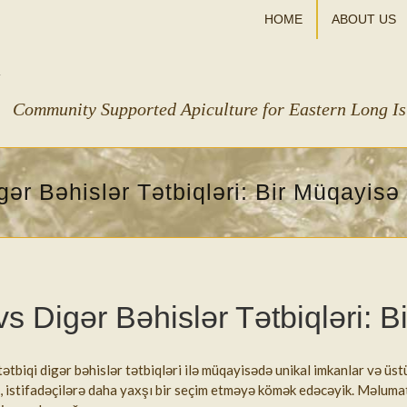
HOME
ABOUT US
Community Supported Apiculture for Eastern Long I
ər Bəhislər Tətbiqləri: Bir Müqayisə
s Digər Bəhislər Tətbiqləri: 
biqi digər bəhislər tətbiqləri ilə müqayisədə unikal imkanlar və üst
q, istifadəçilərə daha yaxşı bir seçim etməyə kömək edəcəyik. Məlumat