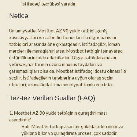
istifadəçi təcrübəsi yaradır.
Nəticə
Ümumiyyətlə, Mostbet AZ 90 yukle tətbiqi, geniş
xüsusiyyətləri və cəlbedici bonusları ilə digər bəhislər
tətbiqləri arasında öne çıxmaqdadır. İstifadəçilər, idman
mərcləri ilə maraqlanırlarsa, Mostbet tətbiqini sınayaraq
üstünlüklərini əldə edə bilərlər. Digər tətbiqlərə nəzər
yetirsək, hər birinin özünə məxsus faydaları və
çatışmazlıqları olsa da, Mostbet istifadəçi dostu olması ilə
seçilir. İstifadəçilərin tələblərinə uyğun olaraq seçim
etmələri, uzunmüddətli məmnuniyyət təmin edə bilər.
Tez-tez Verilən Suallar (FAQ)
1. Mostbet AZ 90 yukle tətbiqinin quraşdırılması
asandırmı?
Bəli, Mostbet tətbiqi asan bir şəkildə telefonunuza
yüklənə bilər və quraşdırma prosesi çox sadədir.