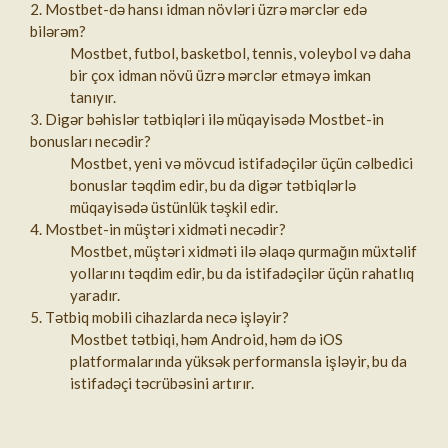
2. Mostbet-də hansı idman növləri üzrə mərclər edə
bilərəm?
Mostbet, futbol, basketbol, tennis, voleybol və daha
bir çox idman növü üzrə mərclər etməyə imkan
tanıyır.
3. Digər bəhislər tətbiqləri ilə müqayisədə Mostbet-in
bonusları necədir?
Mostbet, yeni və mövcud istifadəçilər üçün cəlbedici
bonuslar təqdim edir, bu da digər tətbiqlərlə
müqayisədə üstünlük təşkil edir.
4. Mostbet-in müştəri xidməti necədir?
Mostbet, müştəri xidməti ilə əlaqə qurmağın müxtəlif
yollarını təqdim edir, bu da istifadəçilər üçün rahatlıq
yaradır.
5. Tətbiq mobili cihazlarda necə işləyir?
Mostbet tətbiqi, həm Android, həm də iOS
platformalarında yüksək performansla işləyir, bu da
istifadəçi təcrübəsini artırır.