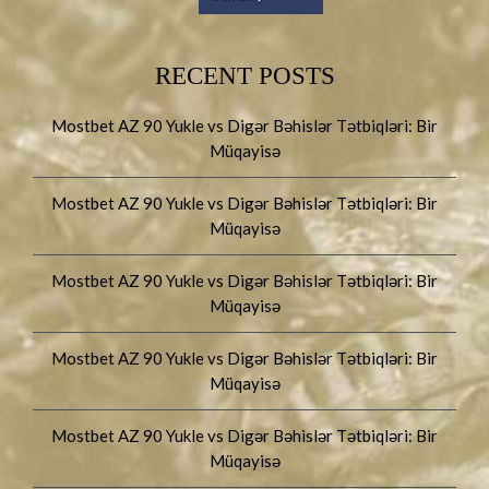
RECENT POSTS
Mostbet AZ 90 Yukle vs Digər Bəhislər Tətbiqləri: Bir
Müqayisə
Mostbet AZ 90 Yukle vs Digər Bəhislər Tətbiqləri: Bir
Müqayisə
Mostbet AZ 90 Yukle vs Digər Bəhislər Tətbiqləri: Bir
Müqayisə
Mostbet AZ 90 Yukle vs Digər Bəhislər Tətbiqləri: Bir
Müqayisə
Mostbet AZ 90 Yukle vs Digər Bəhislər Tətbiqləri: Bir
Müqayisə