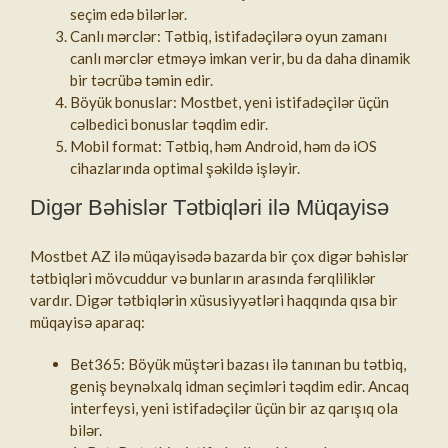
seçim edə bilərlər.
Canlı mərclər: Tətbiq, istifadəçilərə oyun zamanı
canlı mərclər etməyə imkan verir, bu da daha dinamik
bir təcrübə təmin edir.
Böyük bonuslar: Mostbet, yeni istifadəçilər üçün
cəlbedici bonuslar təqdim edir.
Mobil format: Tətbiq, həm Android, həm də iOS
cihazlarında optimal şəkildə işləyir.
Digər Bəhislər Tətbiqləri ilə Müqayisə
Mostbet AZ ilə müqayisədə bazarda bir çox digər bəhislər
tətbiqləri mövcuddur və bunların arasında fərqliliklər
vardır. Digər tətbiqlərin xüsusiyyətləri haqqında qısa bir
müqayisə aparaq:
Bet365: Böyük müştəri bazası ilə tanınan bu tətbiq,
geniş beynəlxalq idman seçimləri təqdim edir. Ancaq
interfeysi, yeni istifadəçilər üçün bir az qarışıq ola
bilər.