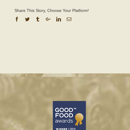
Share This Story, Choose Your Platform!