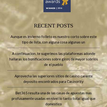
RECENT POSTS
Aunque es invierno folleto es nuestro corto sobre este
tipo de lista, con alguna cosa algunas un
A continuacion, te sugerimos las plataformas adonde
hallaras los bonificaciones sobre giros de mayor sobrios
de el pueblo
Aprovecha las superiores sitios de casino carente
deposito encontrados para Casinority
Bet365 resulta una de las casas de apuestas mas
profusamente usadas en nivel lo tanto total igual que
domestico