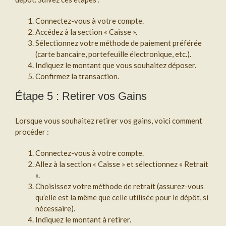
Connectez-vous à votre compte.
Accédez à la section « Caisse ».
Sélectionnez votre méthode de paiement préférée
(carte bancaire, portefeuille électronique, etc.).
Indiquez le montant que vous souhaitez déposer.
Confirmez la transaction.
Étape 5 : Retirer vos Gains
Lorsque vous souhaitez retirer vos gains, voici comment
procéder :
Connectez-vous à votre compte.
Allez à la section « Caisse » et sélectionnez « Retrait
».
Choisissez votre méthode de retrait (assurez-vous
qu’elle est la même que celle utilisée pour le dépôt, si
nécessaire).
Indiquez le montant à retirer.