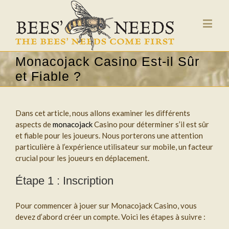
Monacojack Casino Est-il Sûr
et Fiable ?
Dans cet article, nous allons examiner les différents
aspects de
monacojack
Casino pour déterminer s’il est sûr
et fiable pour les joueurs. Nous porterons une attention
particulière à l’expérience utilisateur sur mobile, un facteur
crucial pour les joueurs en déplacement.
Étape 1 : Inscription
Pour commencer à jouer sur Monacojack Casino, vous
devez d’abord créer un compte. Voici les étapes à suivre :