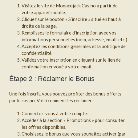
Visitez le site de Monacojack Casino à partir de
votre appareil mobile.
Cliquez sur le bouton « S’inscrire » situé en haut à
droite de la page.
Remplissez le formulaire d’inscription avec vos
informations personnelles (nom, adresse, email, etc.).
Acceptez les conditions générales et la politique de
confidentialité.
Validez votre inscription en cliquant sur le lien de
confirmation envoyé à votre email.
Étape 2 : Réclamer le Bonus
Une fois inscrit, vous pouvez profiter des bonus offerts
par le casino. Voici comment les réclamer :
Connectez-vous à votre compte.
Accédez à la section « Promotions » pour consulter
les offres disponibles.
Choisissez le bonus que vous souhaitez activer (par