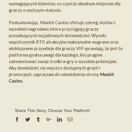
wymagających klientów, co czyni je idealnym miejscem dla
graczy o wyższym statusie.
Podsumowując, Maxbit Casino oferuje szereg slotów z
wysokimi nagrodami, które przyciągają graczy
poszukujących wyjątkowych doświadczeń. Wysoki
współczynnik RTP, atrakcyjne maksymalne wygrane oraz
ekskluzywne przywileje dla graczy VIP sprawiają, że jest to
platforma godna uwagi dla każdego, kto pragnie
zainwestować swoje środki w gry o wysokim potencjale.
Aby dowiedzieć się więcej o dostępnych grach i
promocjach, zapraszam do odwiedzenia strony
Maxbit
Casino
.
Share This Story, Choose Your Platform!