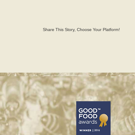
Share This Story, Choose Your Platform!