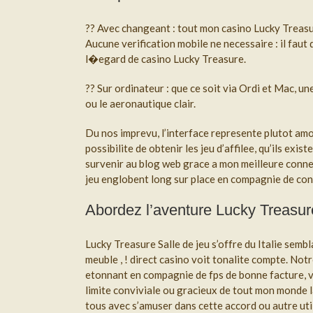
?? Avec changeant : tout mon casino Lucky Treasu
Aucune verification mobile ne necessaire : il faut
l�egard de casino Lucky Treasure.
?? Sur ordinateur : que ce soit via Ordi et Mac,
ou le aeronautique clair.
Du nos imprevu, l’interface represente plutot amo
possibilite de obtenir les jeu d’affilee, qu’ils ex
survenir au blog web grace a mon meilleure connex
jeu englobent long sur place en compagnie de con
Abordez l’aventure Lucky Treasur
Lucky Treasure Salle de jeu s’offre du Italie se
meuble , ! direct casino voit tonalite compte. N
etonnant en compagnie de fps de bonne facture, v
limite conviviale ou gracieux de tout mon monde l
tous avec s’amuser dans cette accord ou autre uti