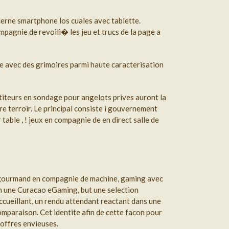
erne smartphone los cuales avec tablette.
ompagnie de revoili� les jeu et trucs de la page a
e avec des grimoires parmi haute caracterisation
etiteurs en sondage pour angelots prives auront la
tre terroir. Le principal consiste i gouvernement
able , ! jeux en compagnie de en direct salle de
n gourmand en compagnie de machine, gaming avec
on une Curacao eGaming, but une selection
ccueillant, un rendu attendant reactant dans une
mparaison. Cet identite afin de cette facon pour
 offres envieuses.