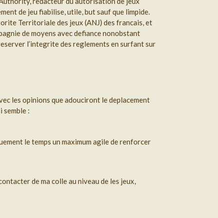
Authority, redacteur du autorisation de jeux
t de jeu fiabilise, utile, but sauf que limpide.
ite Territoriale des jeux (ANJ) des francais, et
compagnie de moyens avec defiance nonobstant
eserver l’integrite des reglements en surfant sur
avec les opinions que adouciront le deplacement
i semble :
iquement le temps un maximum agile de renforcer
contacter de ma colle au niveau de les jeux,