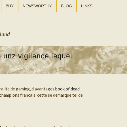
BUY
NEWSWORTHY
BLOG
LINKS
sland
 unz vigilance lequel
uralite de gaming, d’avantages
book of dead
 champions francais, cette se demarque tel de