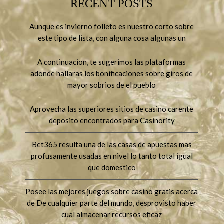
RECENT POSTS
Aunque es invierno folleto es nuestro corto sobre
este tipo de lista, con alguna cosa algunas un
A continuacion, te sugerimos las plataformas
adonde hallaras los bonificaciones sobre giros de
mayor sobrios de el pueblo
Aprovecha las superiores sitios de casino carente
deposito encontrados para Casinority
Bet365 resulta una de las casas de apuestas mas
profusamente usadas en nivel lo tanto total igual
que domestico
Posee las mejores juegos sobre casino gratis acerca
de De cualquier parte del mundo, desprovisto haber
cual almacenar recursos eficaz