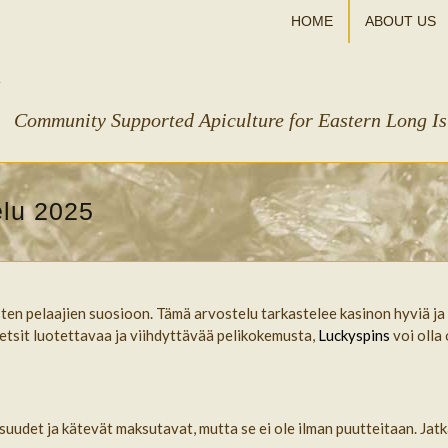
HOME
ABOUT US
Community Supported Apiculture for Eastern Long I
elu 2025
en pelaajien suosioon. Tämä arvostelu tarkastelee kasinon hyviä ja
 etsit luotettavaa ja viihdyttävää pelikokemusta,
Luckyspins
voi olla 
suudet ja kätevät maksutavat, mutta se ei ole ilman puutteitaan. Jatk