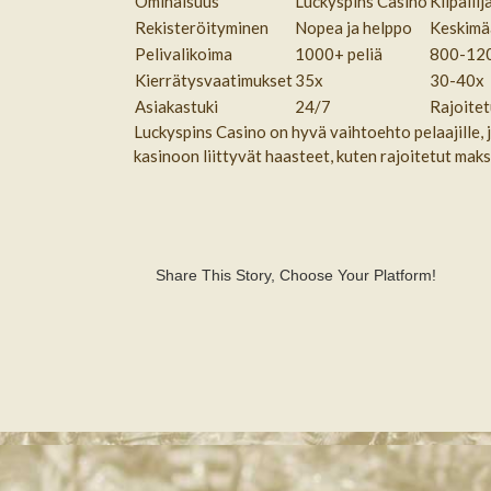
Ominaisuus
Luckyspins Casino
Kilpailij
Rekisteröityminen
Nopea ja helppo
Keskimä
Pelivalikoima
1000+ peliä
800-120
Kierrätysvaatimukset
35x
30-40x
Asiakastuki
24/7
Rajoitet
Luckyspins Casino on hyvä vaihtoehto pelaajille,
kasinoon liittyvät haasteet, kuten rajoitetut mak
Share This Story, Choose Your Platform!