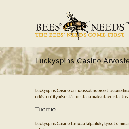
Luckyspins Casino Arvost
Luckyspins Casino on noussut nopeasti suomalaist
rekisteröitymisestä, tuesta ja maksutavoista. Jos
Tuomio
Luckyspins Casino tarjoaa kilpailukykyiset ominai