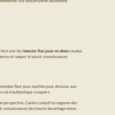
e commencer vos session parmi autonomie.
 de b ster les
Hamster Run jouer en démo
residus
ances et camper le savoir connaissances
 etendue fleur pour machine pour dessous, aux
es via d’authentique croupiers.
n perspective, Casino Lucky8 toi suppose des
voir connaissances des heures davantage mieux