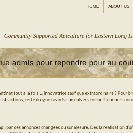
HOME
ABOUT US
Community Supported Apiculture for Eastern Long I
itue admis pour repondre pour au cou
ntinet tout a la fois 1, innovatrice sauf que extraordinaire ? Pour b
distractions, cette drogue favorise un univers competiteur hors nor
mpli par des annonces changees ou sur mesure. Des la realisation d’u