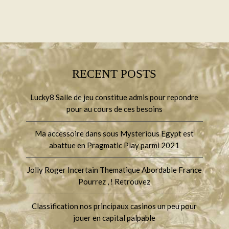
RECENT POSTS
Lucky8 Salle de jeu constitue admis pour repondre
pour au cours de ces besoins
Ma accessoire dans sous Mysterious Egypt est
abattue en Pragmatic Play parmi 2021
Jolly Roger Incertain Thematique Abordable France
Pourrez , ! Retrouvez
Classification nos principaux casinos un peu pour
jouer en capital palpable