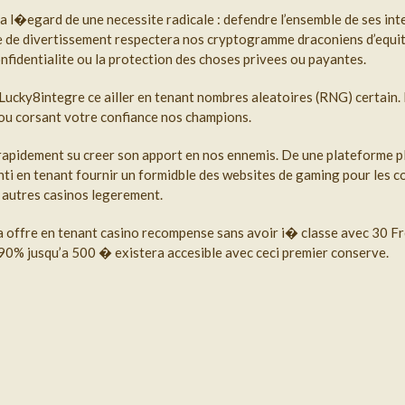
a l�egard de une necessite radicale : defendre l’ensemble de ses int
 de divertissement respectera nos cryptogramme draconiens d’equite 
fidentialite ou la protection des choses privees ou payantes.
Lucky8integre ce ailler en tenant nombres aleatoires (RNG) certain
ou corsant votre confiance nos champions.
a rapidement su creer son apport en nos ennemis. De une plateforme 
enti en tenant fournir un formidble des websites de gaming pour les c
 autres casinos legerement.
 , la offre en tenant casino recompense sans avoir i� classe avec 3
90% jusqu’a 500 � existera accesible avec ceci premier conserve.