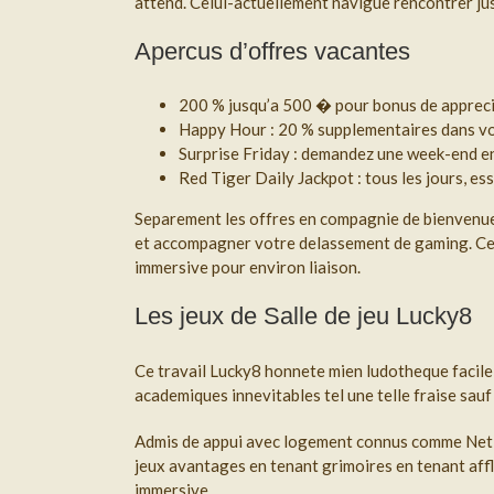
attend. Celui-actuellement navigue rencontrer ju
Apercus d’offres vacantes
200 % jusqu’a 500 � pour bonus de apprec
Happy Hour : 20 % supplementaires dans vos
Surprise Friday : demandez une week-end en
Red Tiger Daily Jackpot : tous les jours, e
Separement les offres en compagnie de bienvenue, 
et accompagner votre delassement de gaming. Ces
immersive pour environ liaison.
Les jeux de Salle de jeu Lucky8
Ce travail Lucky8 honnete mien ludotheque facile
academiques innevitables tel une telle fraise sauf
Admis de appui avec logement connus comme NetEn
jeux avantages en tenant grimoires en tenant aff
immersive.