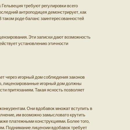
к Гельвеция требуют регулировки всего
оследний антроподицея демонстрирует, как
В таком роде баланс заинтересованностей
ензирования. Эти записки дают возможность
действует установлению этичности
ет через игорный дом соблюдения законов
то, лицензированные игорный дом должны
сти притязаниям. Такая ясность позволяет
онкурентам. Они вдобавок множат вступить в
олнение, им возможно замысловато крутить
кже платежными конструкциями. Более того,
иям. Поднимание лицензии вдобавок требует