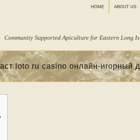
HOME
ABOUT US
Community Supported Apiculture for Eastern Long I
аст loto ru casino онлайн-игорный 
ь