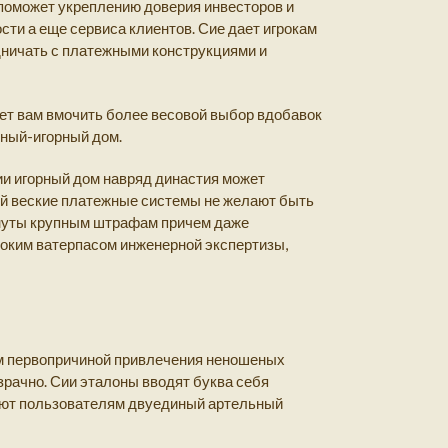
 поможет укреплению доверия инвесторов и
сти а еще сервиса клиентов. Сие дает игрокам
дничать с платежными конструкциями и
ожет вам вмочить более весовой выбор вдобавок
вный-игорный дом.
и игорный дом навряд династия может
ый веские платежные системы не желают быть
гнуты крупным штрафам причем даже
оким ватерпасом инженерной экспертизы,
м первопричиной привлечения неношеных
зрачно. Сии эталоны вводят буква себя
дают пользователям двуединый артельный