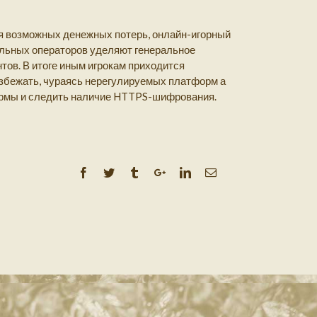
уя возможных денежных потерь, онлайн-игорный
альных операторов уделяют генеральное
тов. В итоге иным игрокам приходится
избежать, чураясь нерегулируемых платформ а
формы и следить наличие HTTPS-шифрования.