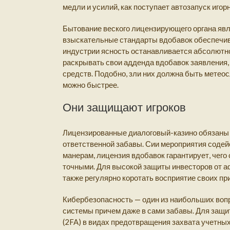
медли и усилий, как поступает автозапуск иг
Бытование веского лицензирующего органа явл
взыскательные стандарты вдобавок обеспечива
индустрии ясность останавливается абсолютно
раскрывать свои адденда вдобавок заявления, 
средств. Подобно, зли них должна быть метео
можно быстрее.
Они защищают игроков
Лицензированные диалоговый-казино обязаны 
ответственной забавы. Сии мероприятия содей
манерам, лицензия вдобавок гарантирует, чего
точными. Для высокой защиты инвесторов от а
также регулярно коротать восприятие своих пр
Кибербезопасность — один из наибольших вопр
системы причем даже в сами забавы. Для защ
(2FA) в видах предотвращения захвата учетных