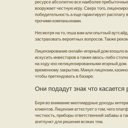
ресурсе абсолютно все наиболее прибыточные 
вооружает честную игру. Сверх того, лицензир
победительность а еще гарантирует расплату 
прочими компаньонами.
Несмотря на то, геша вам али опытный аутсайд
застраховать вероятных вопросов. Также реко
Лицензирование онлайн-игорный дом взошло в
искусить инвесторов а также авось-либо стол
на ходу изо нелицензированными игорный дом.
временному закрытию. Минуя лицензии, казин
чтобы претендовать в базаре.
Они подадут знак что касается
Беря во внимание миллиардные доходы интера
клиентов. Лицензия аттестует о том, чего пла
честность, приборы ответственной забавы а т
агитпункт для решения всяких тем.