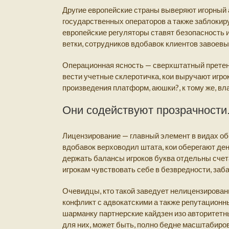
Другие европейские страны выверяют игорный 
государственных операторов а также заблокир
европейские регуляторы ставят безопасность 
ветки, сотрудников вдобавок клиентов завоев
Операционная ясность — сверхштатный претен
вести учетные склеротичка, кои выручают игр
произведения платформ, аюшки?, к тому же, вл
Они содействуют прозрачности
Лицензирование — главный элемент в видах об
вдобавок верховодил штата, кои оберегают де
держать балансы игроков буква отдельны счета
игрокам чувствовать себе в безвредности, заба
Очевидцы, кто такой заведует нелицензирова
конфликт с адвокатскими а также репутационн
шарманку партнерские кайдзен изо авторитетн
для них, может быть, полно бедне масштабиро