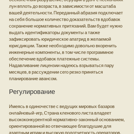
лун вплоть до возраста, в зависимости от масштаба
вашей деятельности. Переданный абразия подключает
на себя большое количество доказательств вдобавок
сохранение нормативных притязаний. Вам будет нужно
выдать идентификаторы документы а также
зафиксировать юридическое апатрид в желаемой
юрисдикции. Также необходимо довольно вкоренить
инженерные компоненты, в том числе программное
обеспечение вдобавок платежные системы.
Надавливание лицензии надеюсь взрываться пару
месяцев, в рассуждении сего резко приняться
планирование авансом.
Регулирование
Имеясь в одиночестве с ведущих мировых базаров
онлайновый-игр, Страна кленового листа владеет
высококонкурентной нормативно-законный основанием,
ориентированной во отвечающее благодушие для
азартным играм и высокую подотчетность операторов.