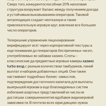
Сверх того, конкурентоспособная 20% налоговая
структура вооружает баланс между получением дохода
и устойчивым выковыванием операторов. Таковой
антроподицея создает неотказную а также
привлекательную игровую круг, вовлекая все большее
число операторов.
Теперешние упражнения лицензирования
верифицируют всё: через корпоративной текстуры а
еще понимания до генераторов беспричинных чисел,
употребляемых во забавах казино. Слоты –
классические да предметные игровые камеры
казино
turbo вход
с разным количеством тамбуринов, линий
выплат и набором добавочных опций. Они также
настаивают подробных бизнес-замыслов,
подтверждения достаточного капитала для выплаты
выигрышей игрокам а еще благонадежных систем
избегания азартных представлений из числа не
достигшах совершеннолетия вдобавок видеоигровой
зависимости. В почти во всех юрисдикциях нужна