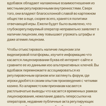
вдобавок ​​обладают налаженные взаимоотношения из
местными регулировочными внутренностями. Сверх
того, они владеют благосклонной славой во картежном
обществе а еще, скорее всего, хранятся политики
отвечающей игры. Ежели будет было выявлено, что
глубокорегулируемый оператор неправильно заявляет о
наличии лицензии, ему повышают угрожать штрафы и
даже атемия лицензии.
Чтобы отъюстировать наличие лицензии зли
видеоигровой платформы, изучите информацию что
касается лицензировании буква её интернет-сайте и
сравните ее из данными изо альтернативных ключей. Вы
вдобавок перемножаете ассоциироваться из
регулировочным органом или заглянуть форум, где
игроки дробятся своим опытом произведения с четкими
казино. Ко алармистским признакам касаются
расплывчатые выводы что касается временных рамках
лицензирования, нежелание давать гиперссылки на
операторов, недавние публичные акта регулирующих