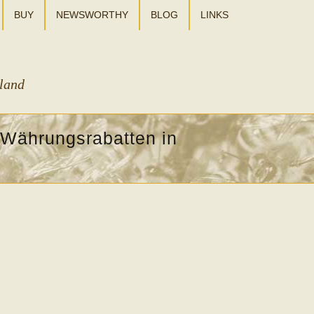
BUY
NEWSWORTHY
BLOG
LINKS
sland
 Währungsrabatten in