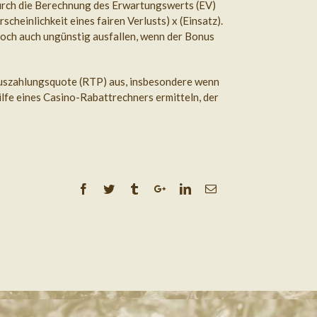
durch die Berechnung des Erwartungswerts (EV)
cheinlichkeit eines fairen Verlusts) x (Einsatz).
och auch ungünstig ausfallen, wenn der Bonus
e Auszahlungsquote (RTP) aus, insbesondere wenn
ilfe eines Casino-Rabattrechners ermitteln, der