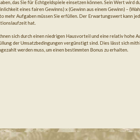
aben, das Sie für Echtgeldspiele einsetzen können. Sein Wert wird 
inlichkeit eines fairen Gewinns) x (Gewinn aus einem Gewinn) – (Wahrs
to mehr Aufgaben müssen Sie erfüllen. Der Erwartungswert kann jed
ionslaufzeit hat.
ichnen sich durch einen niedrigen Hausvorteil und eine relativ hoh
füllung der Umsatzbedingungen vergünstigt sind. Dies lässt sich mith
ingezahlt werden muss, um einen bestimmten Bonus zu erhalten.