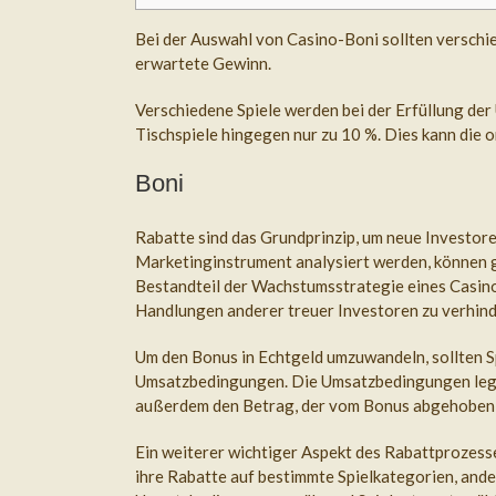
Bei der Auswahl von Casino-Boni sollten versch
erwartete Gewinn.
Verschiedene Spiele werden bei der Erfüllung der
Tischspiele hingegen nur zu 10 %. Dies kann di
Boni
Rabatte sind das Grundprinzip, um neue Investo
Marketinginstrument analysiert werden, können gut
Bestandteil der Wachstumsstrategie eines Casino
Handlungen anderer treuer Investoren zu verhind
Um den Bonus in Echtgeld umzuwandeln, sollten S
Umsatzbedingungen. Die Umsatzbedingungen legen
außerdem den Betrag, der vom Bonus abgehoben
Ein weiterer wichtiger Aspekt des Rabattprozess
ihre Rabatte auf bestimmte Spielkategorien, ander