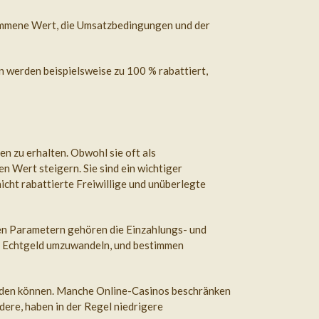
ommene Wert, die Umsatzbedingungen und der
 werden beispielsweise zu 100 % rabattiert,
n zu erhalten. Obwohl sie oft als
n Wert steigern. Sie sind ein wichtiger
ht rabattierte Freiwillige und unüberlegte
en Parametern gehören die Einzahlungs- und
n Echtgeld umzuwandeln, und bestimmen
werden können. Manche Online-Casinos beschränken
dere, haben in der Regel niedrigere