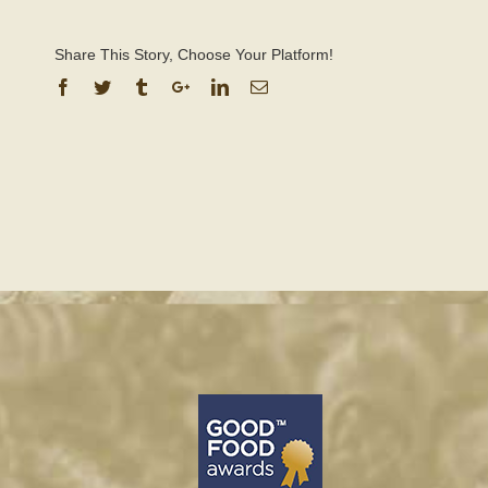
Share This Story, Choose Your Platform!