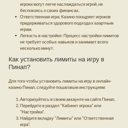
игроки могут легче наслаждаться игрой, не
беспокоясь о своих финансах.
Ответственная игра: Казино поощряет игроков
придерживаться здорового подхода к азартным
играм.
Легкость в настройке: Процесс настройки лимитов
не требует особых навыков и занимает всего
несколько минут.
Как установить лимиты на игру в
Пинап?
Для того чтобы установить лимиты на игру в онлайн-
казино Пинап, следуйте пошаговым инструкциям:
Авторизуйтесь в своем аккаунте на сайте Пинап.
Перейдите в раздел “Кабинет игрока” или
“Настройки”.
Найдите вкладку “Лимиты” или “Ответственная
игра”.