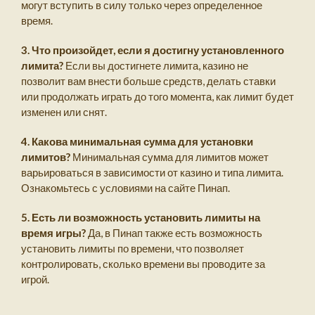
могут вступить в силу только через определенное
время.
3. Что произойдет, если я достигну установленного
лимита?
Если вы достигнете лимита, казино не
позволит вам внести больше средств, делать ставки
или продолжать играть до того момента, как лимит будет
изменен или снят.
4. Какова минимальная сумма для установки
лимитов?
Минимальная сумма для лимитов может
варьироваться в зависимости от казино и типа лимита.
Ознакомьтесь с условиями на сайте Пинап.
5. Есть ли возможность установить лимиты на
время игры?
Да, в Пинап также есть возможность
установить лимиты по времени, что позволяет
контролировать, сколько времени вы проводите за
игрой.