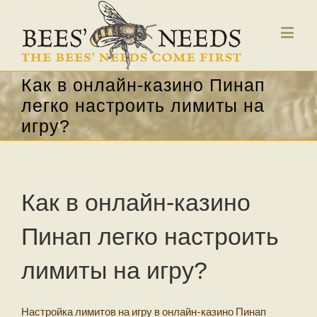
Как в онлайн-казино Пинап
легко настроить лимиты на
игру?
Как в онлайн-казино
Пинап легко настроить
лимиты на игру?
Настройка лимитов на игру в онлайн-казино Пинап