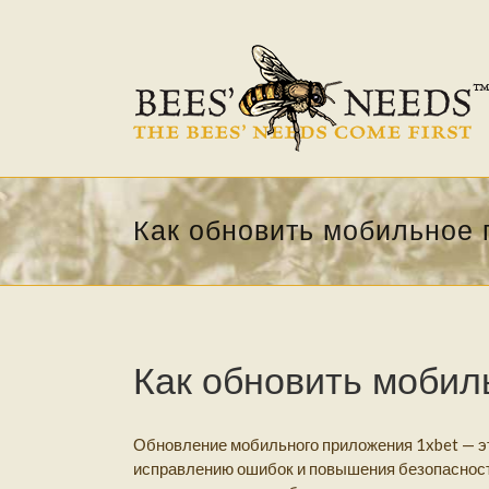
Как обновить мобильное 
Как обновить мобил
Обновление мобильного приложения 1xbet — э
исправлению ошибок и повышения безопасности