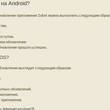
 на Android?
обновление приложения 1xbet можно выполнить следующим образ
тве.
.
доступна.
вки обновления.
обновление прошло успешно.
iOS?
 обновления выглядит следующим образом:
.
тупных обновлений.
риложения.
 приложение.
е происходит?