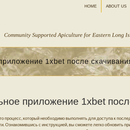
HOME
ABOUT US
Community Supported Apiculture for Eastern Long I
приложение 1xbet после скачивани
ьное приложение 1xbet посл
то процесс, который необходимо выполнять для доступа к пос
. Ознакомившись с инструкцией, вы сможете легко обновить пр