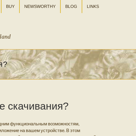
BUY
NEWSWORTHY
BLOG
LINKS
sland
я?
е скачивания?
ледним функциональным возможностям,
иложение на вашем устройстве. В этом