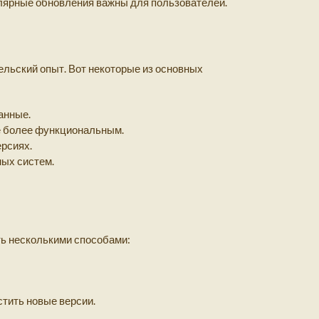
улярные обновления важны для пользователей.
льский опыт. Вот некоторые из основных
анные.
е более функциональным.
рсиях.
ых систем.
ть несколькими способами:
стить новые версии.