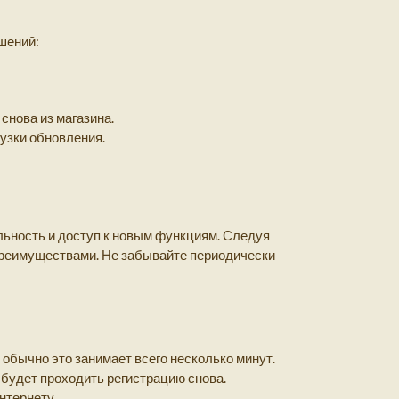
шений:
снова из магазина.
узки обновления.
льность и доступ к новым функциям. Следуя
 преимуществами. Не забывайте периодически
 обычно это занимает всего несколько минут.
 будет проходить регистрацию снова.
нтернету.