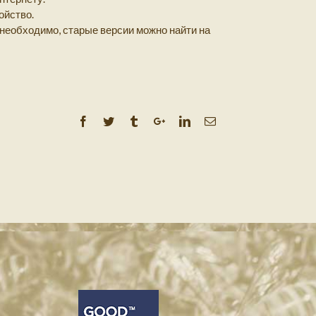
ойство.
 необходимо, старые версии можно найти на