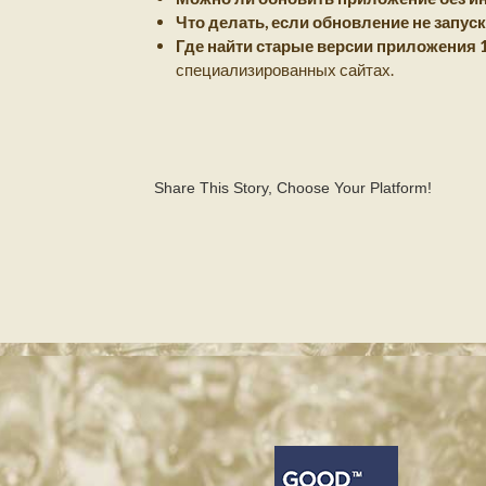
Что делать, если обновление не запуск
Где найти старые версии приложения 
специализированных сайтах.
Share This Story, Choose Your Platform!