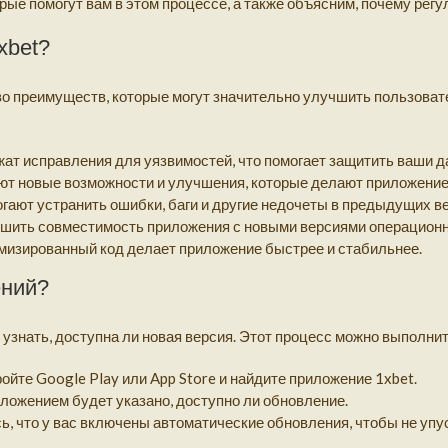
рые помогут вам в этом процессе, а также объясним, почему рег
xbet?
 преимуществ, которые могут значительно улучшить пользовате
ат исправления для уязвимостей, что помогает защитить ваши д
т новые возможности и улучшения, которые делают приложени
ают устранить ошибки, баги и другие недочеты в предыдущих ве
шить совместимость приложения с новыми версиями операционн
изированный код делает приложение быстрее и стабильнее.
ений?
 узнать, доступна ли новая версия. Этот процесс можно выполни
ойте Google Play или App Store и найдите приложение 1xbet.
иложением будет указано, доступно ли обновление.
, что у вас включены автоматические обновления, чтобы не упу