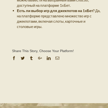
можно вывести на выбранный вами способ,
доступный на платформе 1хБет.
Есть ли выбор игр для джекпотов на 1хБет?
Да,
на платформе представлено множество игр с
джекпотами, включая слоты, карточные и
столовые игры.
Share This Story, Choose Your Platform!