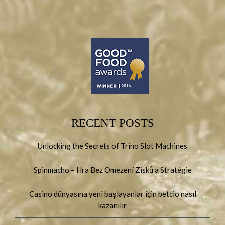
RECENT POSTS
Unlocking the Secrets of Trino Slot Machines
Spinmacho – Hra Bez Omezení Zisků a Stratégie
Casino dünyasına yeni başlayanlar için betcio nasıl
kazanılır