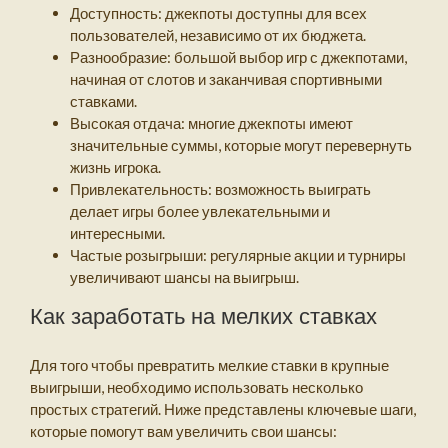
Доступность: джекпоты доступны для всех
пользователей, независимо от их бюджета.
Разнообразие: большой выбор игр с джекпотами,
начиная от слотов и заканчивая спортивными
ставками.
Высокая отдача: многие джекпоты имеют
значительные суммы, которые могут перевернуть
жизнь игрока.
Привлекательность: возможность выиграть
делает игры более увлекательными и
интересными.
Частые розыгрыши: регулярные акции и турниры
увеличивают шансы на выигрыш.
Как заработать на мелких ставках
Для того чтобы превратить мелкие ставки в крупные
выигрыши, необходимо использовать несколько
простых стратегий. Ниже представлены ключевые шаги,
которые помогут вам увеличить свои шансы: