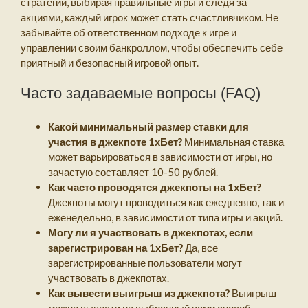
стратегии, выбирая правильные игры и следя за
акциями, каждый игрок может стать счастливчиком. Не
забывайте об ответственном подходе к игре и
управлении своим банкроллом, чтобы обеспечить себе
приятный и безопасный игровой опыт.
Часто задаваемые вопросы (FAQ)
Какой минимальный размер ставки для
участия в джекпоте 1хБет?
Минимальная ставка
может варьироваться в зависимости от игры, но
зачастую составляет 10-50 рублей.
Как часто проводятся джекпоты на 1хБет?
Джекпоты могут проводиться как ежедневно, так и
еженедельно, в зависимости от типа игры и акций.
Могу ли я участвовать в джекпотах, если
зарегистрирован на 1хБет?
Да, все
зарегистрированные пользователи могут
участвовать в джекпотах.
Как вывести выигрыш из джекпота?
Выигрыш