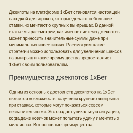
Джекпоты на платформе 1хБет становятся настоящей
находкой для игроков, которые делают небольшие
ставки, но мечтают о крупных выигрышах. В данной
статье мы рассмотрим, как именно система джекпотов
может приносить значительные суммы даже при
минимальных инвестициях. Рассмотрим, какие
стратегии можно использовать для увеличения шансов
на выигрыш и какие преимущества предоставляет
1хБет своим пользователям.
Преимущества джекпотов 1хБет
Одним из основных достоинств джекпотов на 1хБет
является возможность получения крупного выигрыша
при ставках, которые могут показаться совсем
незначительными. Это создает уникальную ситуацию,
когда даже новичок может попытать удачу и мечтать о
миллионах. Вот основные преимущества: