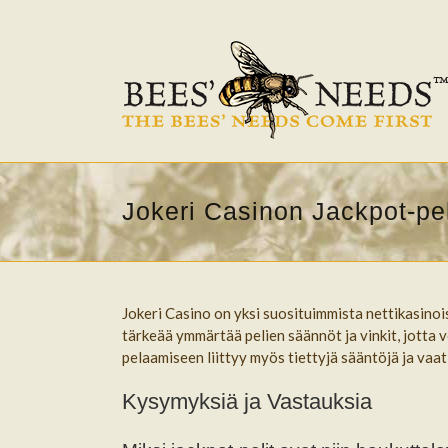
Jokeri Casinon Jackpot-pel
Jokeri Casino on yksi suosituimmista nettikasinois
tärkeää ymmärtää pelien säännöt ja vinkit, jotta v
pelaamiseen liittyy myös tiettyjä sääntöjä ja vaat
Kysymyksiä ja Vastauksia