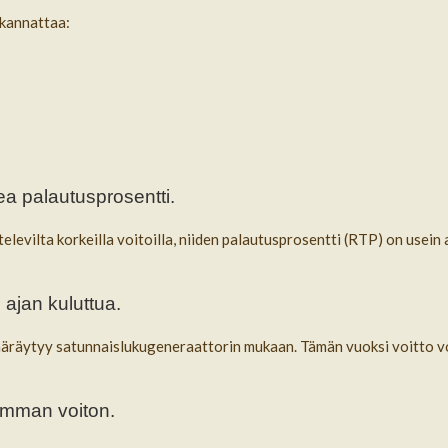
 kannattaa:
ea palautusprosentti.
elevilta korkeilla voitoilla, niiden palautusprosentti (RTP) on usein
n ajan kuluttua.
ääräytyy satunnaislukugeneraattorin mukaan. Tämän vuoksi voitto voi
emman voiton.