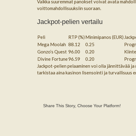
Vaikka suuremmat panokset voivat avata mahdollis
voittomahdollisuuksiin suoraan.
Jackpot-pelien vertailu
Peli
RTP (%)
Minimipanos (EUR)
Jackp
Mega Moolah
88.12
0.25
Progr
Gonzo’s Quest
96.00
0.20
Kiint
Divine Fortune
96.59
0.20
Progr
Jackpot-pelien pelaaminen voi olla jännittävää ja 
tarkistaa aina kasinon lisensointi ja turvallisuus 
Share This Story, Choose Your Platform!