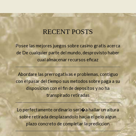
RECENT POSTS
Posee las mejores juegos sobre casino gratis acerca
de De cualquier parte del mundo, desprovisto haber
cual almacenar recursos eficaz
Abordare las prerrogativas e problemas, contiguo
con el pasar del tiempo sus metodos sobre paga a su
disposicion con el fin de depositos y no ha
transpirado retiradas
Lo perfectamente ordinario seri�a hallar un altura
sobre retirada desplazandolo hacia el pelo algun
plazo concreto de completar la prediccion