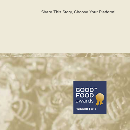
Share This Story, Choose Your Platform!