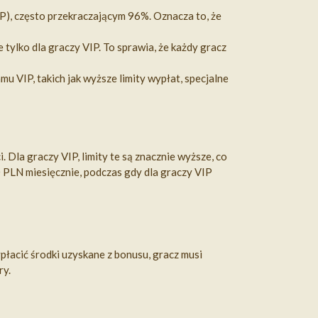
P), często przekraczającym 96%. Oznacza to, że
tylko dla graczy VIP. To sprawia, że każdy gracz
VIP, takich jak wyższe limity wypłat, specjalne
 Dla graczy VIP, limity te są znacznie wyższe, co
PLN miesięcznie, podczas gdy dla graczy VIP
ypłacić środki uzyskane z bonusu, gracz musi
ry.