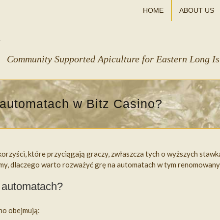
HOME
ABOUT US
Community Supported Apiculture for Eastern Long I
a automatach w Bitz Casino?
korzyści, które przyciągają graczy, zwłaszcza tych o wyższych staw
iamy, dlaczego warto rozważyć grę na automatach w tym renomowany
a automatach?
no obejmują: