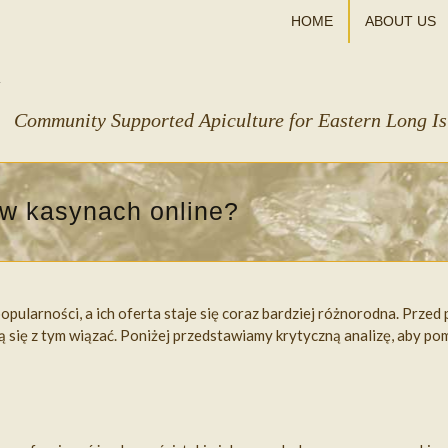
HOME
ABOUT US
Community Supported Apiculture for Eastern Long I
a w kasynach online?
opularności, a ich oferta staje się coraz bardziej różnorodna. Przed 
gą się z tym wiązać. Poniżej przedstawiamy krytyczną analizę, aby 