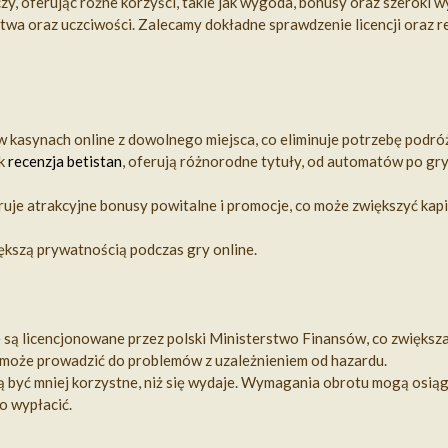
zy, oferując różne korzyści, takie jak wygoda, bonusy oraz szeroki 
twa oraz uczciwości. Zalecamy dokładne sprawdzenie licencji oraz re
 kasynach online z dowolnego miejsca, co eliminuje potrzebę podr
ak
recenzja betistan
, oferują różnorodne tytuły, od automatów po gr
ruje atrakcyjne bonusy powitalne i promocje, co może zwiększyć kap
ększą prywatnością podczas gry online.
 są licencjonowane przez polski Ministerstwo Finansów, co zwiększ
 może prowadzić do problemów z uzależnieniem od hazardu.
być mniej korzystne, niż się wydaje. Wymagania obrotu mogą osiąga
o wypłacić.