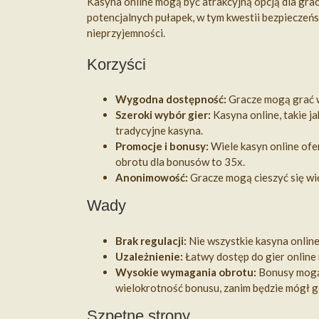
Kasyna online mogą być atrakcyjną opcją dla grac
potencjalnych pułapek, w tym kwestii bezpieczeńs
nieprzyjemności.
Korzyści
Wygodna dostępność:
Gracze mogą grać w
Szeroki wybór gier:
Kasyna online, takie j
tradycyjne kasyna.
Promocje i bonusy:
Wiele kasyn online ofe
obrotu dla bonusów to 35x.
Anonimowość:
Gracze mogą cieszyć się wi
Wady
Brak regulacji:
Nie wszystkie kasyna online
Uzależnienie:
Łatwy dostęp do gier online
Wysokie wymagania obrotu:
Bonusy mogą 
wielokrotność bonusu, zanim będzie mógł g
Szpetne strony