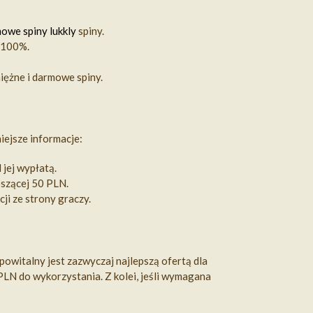
owe spiny lukkly
spiny.
 100%.
iężne i darmowe spiny.
iejsze informacje:
jej wypłatą.
szącej 50 PLN.
ji ze strony graczy.
powitalny jest zazwyczaj najlepszą ofertą dla
LN do wykorzystania. Z kolei, jeśli wymagana