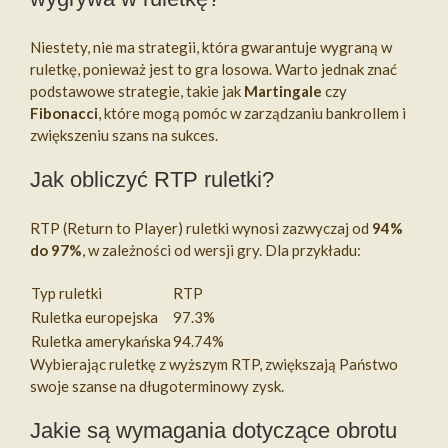
Niestety, nie ma strategii, która gwarantuje wygraną w
ruletkę, ponieważ jest to gra losowa. Warto jednak znać
podstawowe strategie, takie jak
Martingale
czy
Fibonacci
, które mogą pomóc w zarządzaniu bankrollem i
zwiększeniu szans na sukces.
Jak obliczyć RTP ruletki?
RTP (Return to Player) ruletki wynosi zazwyczaj od
94%
do 97%
, w zależności od wersji gry. Dla przykładu:
Typ ruletki
RTP
Ruletka europejska
97.3%
Ruletka amerykańska
94.74%
Wybierając ruletkę z wyższym RTP, zwiększają Państwo
swoje szanse na długoterminowy zysk.
Jakie są wymagania dotyczące obrotu