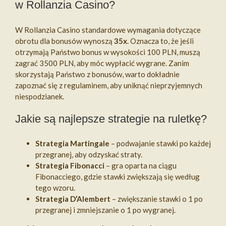
w Rollanzia Casino?
W Rollanzia Casino standardowe wymagania dotyczące
obrotu dla bonusów wynoszą
35x
. Oznacza to, że jeśli
otrzymają Państwo bonus w wysokości 100 PLN, muszą
zagrać 3500 PLN, aby móc wypłacić wygrane. Zanim
skorzystają Państwo z bonusów, warto dokładnie
zapoznać się z regulaminem, aby uniknąć nieprzyjemnych
niespodzianek.
Jakie są najlepsze strategie na ruletkę?
Strategia Martingale
– podwajanie stawki po każdej
przegranej, aby odzyskać straty.
Strategia Fibonacci
– gra oparta na ciągu
Fibonacciego, gdzie stawki zwiększają się według
tego wzoru.
Strategia D’Alembert
– zwiększanie stawki o 1 po
przegranej i zmniejszanie o 1 po wygranej.