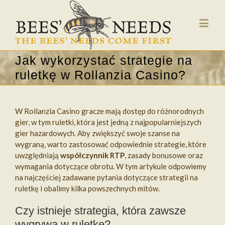
Jak wykorzystać strategie na
ruletkę w Rollanzia Casino?
W Rollanzia Casino gracze mają dostęp do różnorodnych
gier, w tym ruletki, która jest jedną z najpopularniejszych
gier hazardowych. Aby zwiększyć swoje szanse na
wygraną, warto zastosować odpowiednie strategie, które
uwzględniają
współczynnik RTP
, zasady bonusowe oraz
wymagania dotyczące obrotu. W tym artykule odpowiemy
na najczęściej zadawane pytania dotyczące strategii na
ruletkę i obalimy kilka powszechnych mitów.
Czy istnieje strategia, która zawsze
wygrywa w ruletkę?